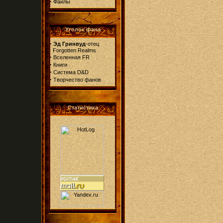
·
Файлы
Уголок фана
·
Эд Гринвуд
-отец
Forgotten Realms
·
Вселенная FR
·
Книги
·
Система D&D
·
Творчество фанов
Статистика