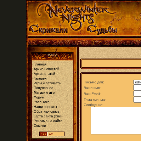
Меню
·
Главная
·
Архив новостей
·
Архив статей
·
Галерея
Письмо для:
·
Игры и автоматы
·
Популярное
Ваше имя:
·
Магазин игр
Ваш Email:
·
Форум
Тема письма:
·
Рассылка
Сообщение:
·
Наши проекты
·
Обратная связь
·
Карта сайта
(
xml
)
·
Реклама на сайте
·
Ссылки