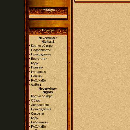
Реклама
По игре
Neverwinter
Nights 2
·
Кратко об игре
·
Подробности
·
Прохождение
·
Все статьи
·
Коды
·
Превью
·
Интервью
·
Навыки
·
FAQ/ЧаВо
·
Файлы
Neverwinter
Nights
·
Кратко об игре
·
Обзор
·
Дополнения
·
Прохождения
·
Секреты
·
Коды
·
Библиотека
·
FAQ/ЧаВо