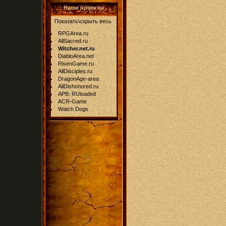
Наши проекты
Показать\скрыть весь
RPGArea.ru
AllSacred.ru
Witcher.net.ru
DiabloArea.net
RisenGame.ru
AllDisciples.ru
DragonAge-area
AllDishonored.ru
APB: RUloaded
ACR-Game
Watch Dogs