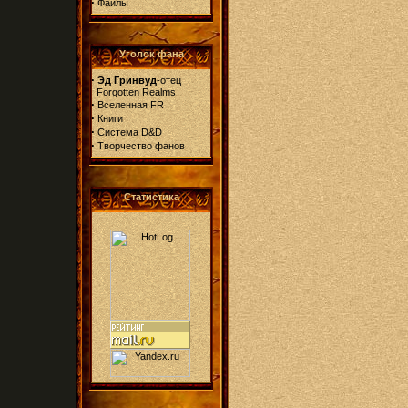
·
Файлы
Уголок фана
·
Эд Гринвуд
-отец
Forgotten Realms
·
Вселенная FR
·
Книги
·
Система D&D
·
Творчество фанов
Статистика