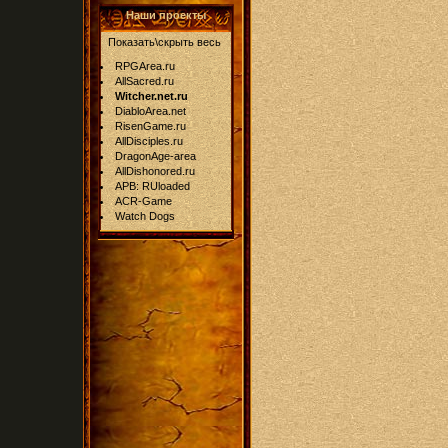
Наши проекты
Показать\скрыть весь
RPGArea.ru
AllSacred.ru
Witcher.net.ru
DiabloArea.net
RisenGame.ru
AllDisciples.ru
DragonAge-area
AllDishonored.ru
APB: RUloaded
ACR-Game
Watch Dogs