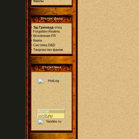
·
Файлы
Уголок фана
·
Эд Гринвуд
-отец
Forgotten Realms
·
Вселенная FR
·
Книги
·
Система D&D
·
Творчество фанов
Статистика