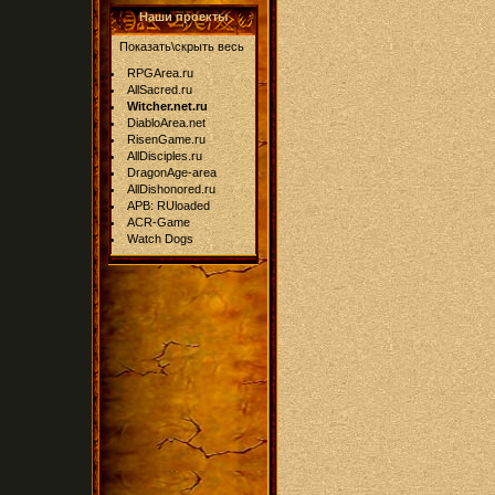
Наши проекты
Показать\скрыть весь
RPGArea.ru
AllSacred.ru
Witcher.net.ru
DiabloArea.net
RisenGame.ru
AllDisciples.ru
DragonAge-area
AllDishonored.ru
APB: RUloaded
ACR-Game
Watch Dogs