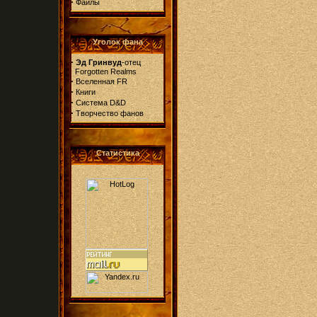
·
Файлы
Уголок фана
·
Эд Гринвуд
-отец
Forgotten Realms
·
Вселенная FR
·
Книги
·
Система D&D
·
Творчество фанов
Статистика