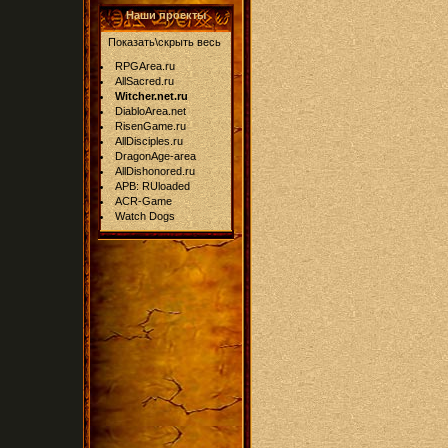
Наши проекты
Показать\скрыть весь
RPGArea.ru
AllSacred.ru
Witcher.net.ru
DiabloArea.net
RisenGame.ru
AllDisciples.ru
DragonAge-area
AllDishonored.ru
APB: RUloaded
ACR-Game
Watch Dogs