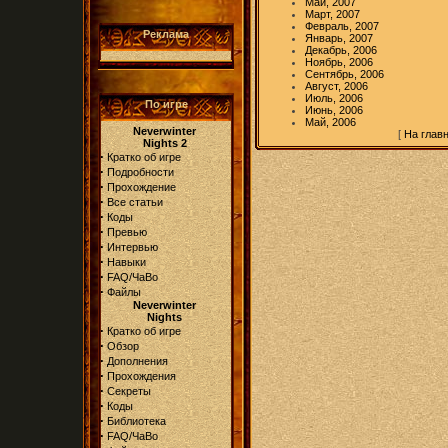
Май, 2007
Март, 2007
Февраль, 2007
Реклама
Январь, 2007
Декабрь, 2006
Ноябрь, 2006
Сентябрь, 2006
Август, 2006
Июль, 2006
По игре
Июнь, 2006
Май, 2006
Neverwinter
[
На глав
Nights 2
·
Кратко об игре
·
Подробности
·
Прохождение
·
Все статьи
·
Коды
·
Превью
·
Интервью
·
Навыки
·
FAQ/ЧаВо
·
Файлы
Neverwinter
Nights
·
Кратко об игре
·
Обзор
·
Дополнения
·
Прохождения
·
Секреты
·
Коды
·
Библиотека
·
FAQ/ЧаВо