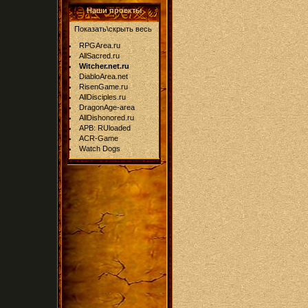
Наши проекты
Показать\скрыть весь
RPGArea.ru
AllSacred.ru
Witcher.net.ru
DiabloArea.net
RisenGame.ru
AllDisciples.ru
DragonAge-area
AllDishonored.ru
APB: RUloaded
ACR-Game
Watch Dogs