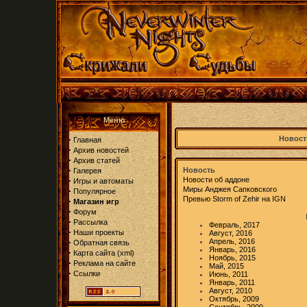
Меню
·
Новост
Главная
·
Архив новостей
·
Архив статей
·
Новость
Галерея
·
Новости об аддоне
Игры и автоматы
Миры Анджея Сапковского
·
Популярное
Превью Storm of Zehir на IGN
·
Магазин игр
·
Форум
·
Рассылка
Февраль, 2017
·
Наши проекты
Август, 2016
·
Апрель, 2016
Обратная связь
Январь, 2016
·
Карта сайта
(
xml
)
Ноябрь, 2015
·
Реклама на сайте
Май, 2015
·
Ссылки
Июнь, 2011
Январь, 2011
Август, 2010
Октябрь, 2009