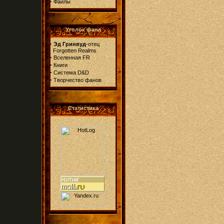
·
Файлы
Уголок фана
·
Эд Гринвуд
-отец
Forgotten Realms
·
Вселенная FR
·
Книги
·
Система D&D
·
Творчество фанов
Статистика