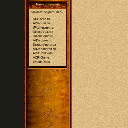
Наши проекты
Показать\скрыть весь
RPGArea.ru
AllSacred.ru
Witcher.net.ru
DiabloArea.net
RisenGame.ru
AllDisciples.ru
DragonAge-area
AllDishonored.ru
APB: RUloaded
ACR-Game
Watch Dogs