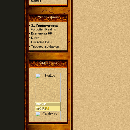
·
Файлы
Уголок фана
·
Эд Гринвуд
-отец
Forgotten Realms
·
Вселенная FR
·
Книги
·
Система D&D
·
Творчество фанов
Статистика