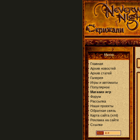
Меню
·
Главная
·
Архив новостей
·
Архив статей
·
Галерея
·
Игры и автоматы
·
Популярное
·
Магазин игр
·
Форум
·
Рассылка
·
Наши проекты
·
Обратная связь
·
Карта сайта
(
xml
)
·
Реклама на сайте
·
Ссылки