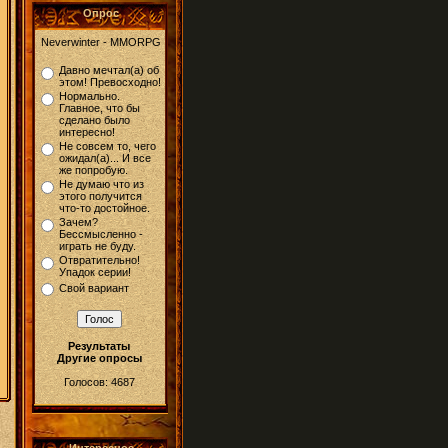
Опрос
Neverwinter - MMORPG
Давно мечтал(а) об
этом! Превосходно!
Нормально.
Главное, что бы
сделано было
интересно!
Не совсем то, чего
ожидал(а)... И все
же попробую.
Не думаю что из
этого получится
что-то достойное.
Зачем?
Бессмысленно -
играть не буду.
Отвратительно!
Упадок серии!
Свой вариант
Результаты
Другие опросы
Голосов: 4687