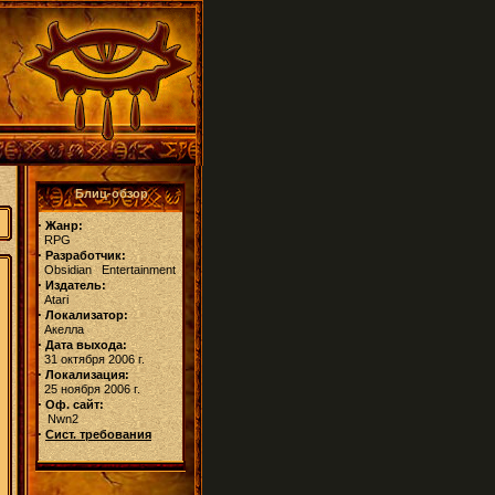
Блиц-обзор
·
Жанр:
RPG
·
Разработчик:
Obsidian Entertainment
·
Издатель:
Atari
·
Локализатор:
Акелла
·
Дата выхода:
31 октября 2006 г.
·
Локализация:
25 ноября 2006 г.
·
Оф. сайт:
Nwn2
·
Сист. требования