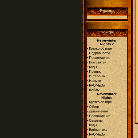
Реклама
По игре
Neverwinter
Nights 2
·
Кратко об игре
·
Подробности
·
Прохождение
·
Все статьи
·
Коды
·
Превью
·
Интервью
·
Навыки
·
FAQ/ЧаВо
·
Файлы
Neverwinter
Nights
·
Кратко об игре
·
Обзор
·
Дополнения
·
Прохождения
·
Секреты
·
Коды
·
Библиотека
·
FAQ/ЧаВо