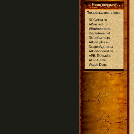
Наши проекты
Показать\скрыть весь
RPGArea.ru
AllSacred.ru
Witcher.net.ru
DiabloArea.net
RisenGame.ru
AllDisciples.ru
DragonAge-area
AllDishonored.ru
APB: RUloaded
ACR-Game
Watch Dogs