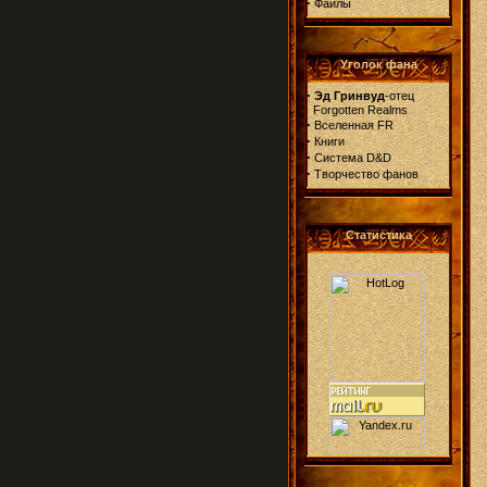
·
Файлы
Уголок фана
·
Эд Гринвуд
-отец
Forgotten Realms
·
Вселенная FR
·
Книги
·
Система D&D
·
Творчество фанов
Статистика