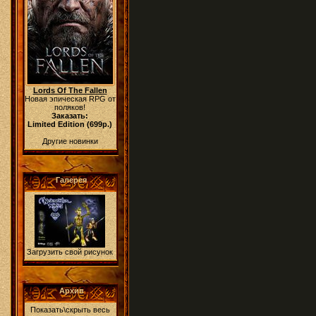
Lords Of The Fallen
Новая эпическая RPG от
поляков!
Заказать:
Limited Edition (699р.)
Другие новинки
Галерея
Загрузить свой рисунок
Архив
Показать\скрыть весь