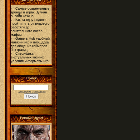
Интересное
Самые современные
тренды в играх Вулкан
онлайн казино
Как за одну неделю
пройти путь от рядового
работяги до
влиятельного босса
мафии
Gamers Hub удобный
магазин игр и площадка
для общения геймеров
без границ
Специфика
виртуальных казино:
условия и форматы игр
Поиск
- Минимум 3 символа
Рекомендуем