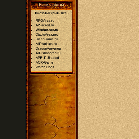
Наши проекты
Показать\скрыть весь
RPGArea.ru
AllSacred.ru
Witcher.net.ru
DiabloArea.net
RisenGame.ru
AllDisciples.ru
DragonAge-area
AllDishonored.ru
APB: RUloaded
ACR-Game
Watch Dogs