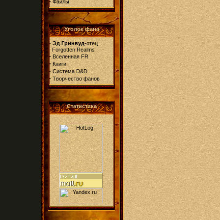
·
Файлы
Уголок фана
·
Эд Гринвуд
-отец
Forgotten Realms
·
Вселенная FR
·
Книги
·
Система D&D
·
Творчество фанов
Статистика