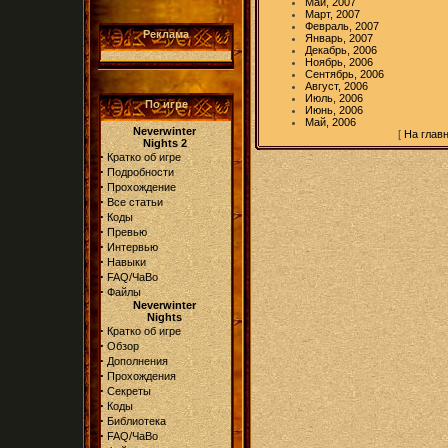
Май, 2007
Март, 2007
Февраль, 2007
Реклама
Январь, 2007
Декабрь, 2006
Ноябрь, 2006
Сентябрь, 2006
Август, 2006
Июль, 2006
По игре
Июнь, 2006
Май, 2006
Neverwinter
[
На глав
Nights 2
·
Кратко об игре
·
Подробности
·
Прохождение
·
Все статьи
·
Коды
·
Превью
·
Интервью
·
Навыки
·
FAQ/ЧаВо
·
Файлы
Neverwinter
Nights
·
Кратко об игре
·
Обзор
·
Дополнения
·
Прохождения
·
Секреты
·
Коды
·
Библиотека
·
FAQ/ЧаВо