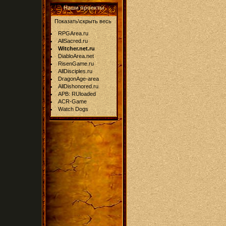
Наши проекты
Показать\скрыть весь
RPGArea.ru
AllSacred.ru
Witcher.net.ru
DiabloArea.net
RisenGame.ru
AllDisciples.ru
DragonAge-area
AllDishonored.ru
APB: RUloaded
ACR-Game
Watch Dogs