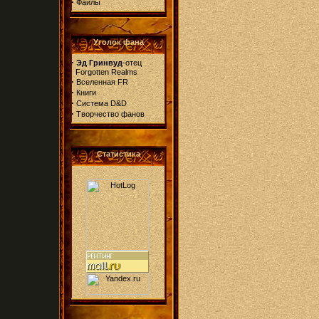
·
Файлы
Уголок фана
·
Эд Гринвуд
-отец
Forgotten Realms
·
Вселенная FR
·
Книги
·
Система D&D
·
Творчество фанов
Статистика