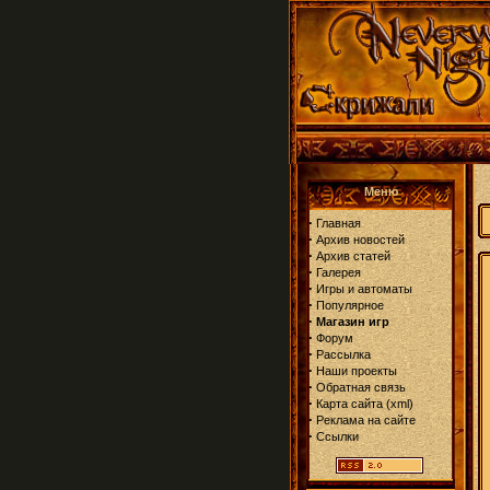
Меню
·
Главная
·
Архив новостей
·
Архив статей
·
Галерея
·
Игры и автоматы
·
Популярное
·
Магазин игр
·
Форум
·
Рассылка
·
Наши проекты
·
Обратная связь
·
Карта сайта
(
xml
)
·
Реклама на сайте
·
Ссылки