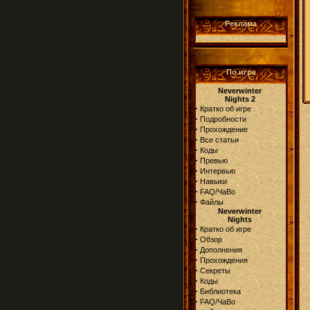
Реклама
По игре
Neverwinter
Nights 2
·
Кратко об игре
·
Подробности
·
Прохождение
·
Все статьи
·
Коды
·
Превью
·
Интервью
·
Навыки
·
FAQ/ЧаВо
·
Файлы
Neverwinter
Nights
·
Кратко об игре
·
Обзор
·
Дополнения
·
Прохождения
·
Секреты
·
Коды
·
Библиотека
·
FAQ/ЧаВо