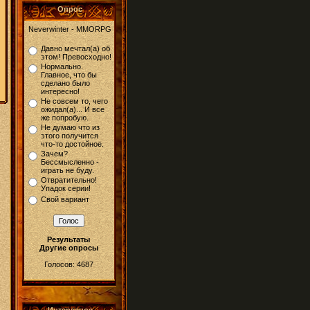
Опрос
Neverwinter - MMORPG
Давно мечтал(а) об
этом! Превосходно!
Нормально.
Главное, что бы
сделано было
интересно!
Не совсем то, чего
ожидал(а)... И все
же попробую.
Не думаю что из
этого получится
что-то достойное.
Зачем?
Бессмысленно -
играть не буду.
Отвратительно!
Упадок серии!
Свой вариант
Результаты
Другие опросы
Голосов: 4687