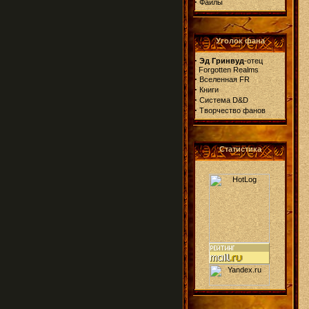
·
Файлы
Уголок фана
·
Эд Гринвуд
-отец
Forgotten Realms
·
Вселенная FR
·
Книги
·
Система D&D
·
Творчество фанов
Статистика