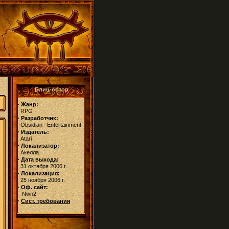
Блиц-обзор
·
Жанр:
RPG
·
Разработчик:
Obsidian Entertainment
·
Издатель:
Atari
·
Локализатор:
Акелла
·
Дата выхода:
31 октября 2006 г.
·
Локализация:
25 ноября 2006 г.
·
Оф. сайт:
Nwn2
·
Сист. требования