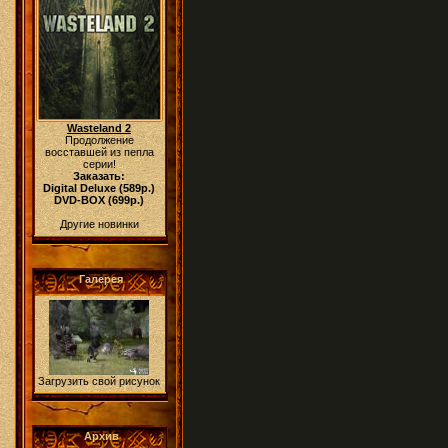
Wasteland 2
Продолжение
восставшей из пепла
серии!
Заказать:
Digital Deluxe (589р.)
DVD-BOX (699р.)
Другие новинки
Галерея
Загрузить свой рисунок
Архив