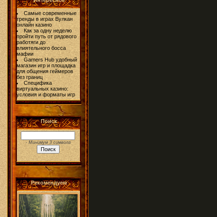
Интересное
Самые современные
тренды в играх Вулкан
онлайн казино
Как за одну неделю
пройти путь от рядового
работяги до
влиятельного босса
мафии
Gamers Hub удобный
магазин игр и площадка
для общения геймеров
без границ
Специфика
виртуальных казино:
условия и форматы игр
Поиск
- Минимум 3 символа
Рекомендуем