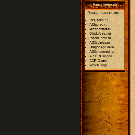
Наши проекты
Показать\скрыть весь
RPGArea.ru
AllSacred.ru
Witcher.net.ru
DiabloArea.net
RisenGame.ru
AllDisciples.ru
DragonAge-area
AllDishonored.ru
APB: RUloaded
ACR-Game
Watch Dogs