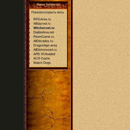
Наши проекты
Показать\скрыть весь
RPGArea.ru
AllSacred.ru
Witcher.net.ru
DiabloArea.net
RisenGame.ru
AllDisciples.ru
DragonAge-area
AllDishonored.ru
APB: RUloaded
ACR-Game
Watch Dogs