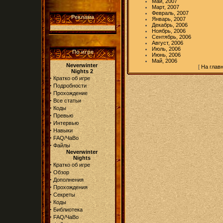
Май, 2007
Март, 2007
Февраль, 2007
Реклама
Январь, 2007
Декабрь, 2006
Ноябрь, 2006
Сентябрь, 2006
Август, 2006
Июль, 2006
По игре
Июнь, 2006
Май, 2006
Neverwinter
[
На глав
Nights 2
·
Кратко об игре
·
Подробности
·
Прохождение
·
Все статьи
·
Коды
·
Превью
·
Интервью
·
Навыки
·
FAQ/ЧаВо
·
Файлы
Neverwinter
Nights
·
Кратко об игре
·
Обзор
·
Дополнения
·
Прохождения
·
Секреты
·
Коды
·
Библиотека
·
FAQ/ЧаВо