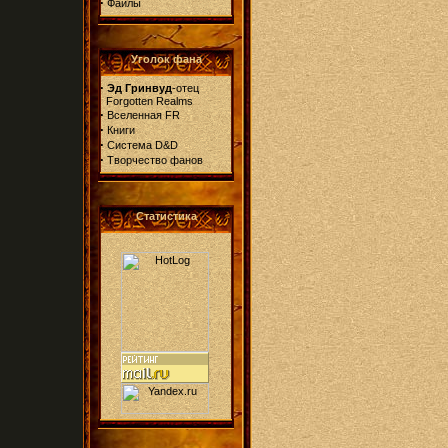
·
Файлы
Уголок фана
·
Эд Гринвуд
-отец
Forgotten Realms
·
Вселенная FR
·
Книги
·
Система D&D
·
Творчество фанов
Статистика