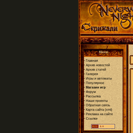
Меню
·
Главная
·
Архив новостей
·
Архив статей
·
Галерея
·
Игры и автоматы
·
Популярное
·
Магазин игр
·
Форум
·
Рассылка
·
Наши проекты
·
Обратная связь
·
Карта сайта
(
xml
)
·
Реклама на сайте
·
Ссылки