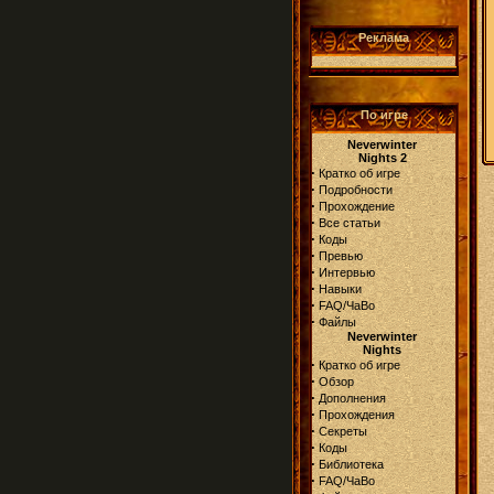
Реклама
По игре
Neverwinter
Nights 2
·
Кратко об игре
·
Подробности
·
Прохождение
·
Все статьи
·
Коды
·
Превью
·
Интервью
·
Навыки
·
FAQ/ЧаВо
·
Файлы
Neverwinter
Nights
·
Кратко об игре
·
Обзор
·
Дополнения
·
Прохождения
·
Секреты
·
Коды
·
Библиотека
·
FAQ/ЧаВо