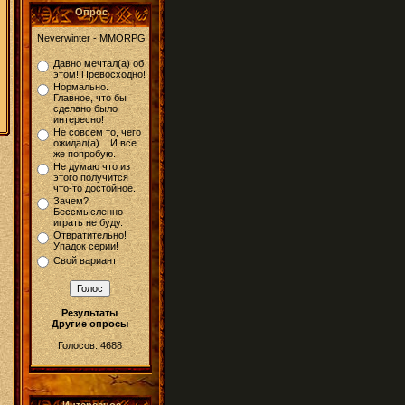
Опрос
Neverwinter - MMORPG
Давно мечтал(а) об
этом! Превосходно!
Нормально.
Главное, что бы
сделано было
интересно!
Не совсем то, чего
ожидал(а)... И все
же попробую.
Не думаю что из
этого получится
что-то достойное.
Зачем?
Бессмысленно -
играть не буду.
Отвратительно!
Упадок серии!
Свой вариант
Результаты
Другие опросы
Голосов: 4688