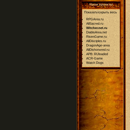
Наши проекты
Показать\скрыть весь
RPGArea.ru
AllSacred.ru
Witcher.net.ru
DiabloArea.net
RisenGame.ru
AllDisciples.ru
DragonAge-area
AllDishonored.ru
APB: RUloaded
ACR-Game
Watch Dogs