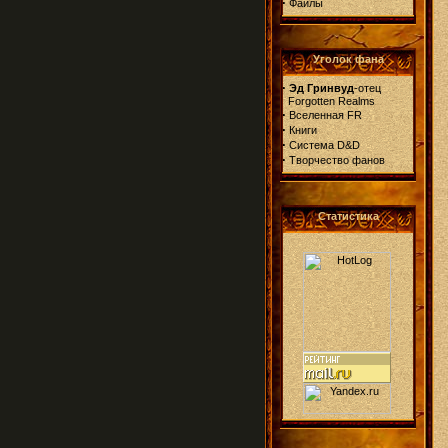
·
Файлы
Уголок фана
·
Эд Гринвуд
-отец
Forgotten Realms
·
Вселенная FR
·
Книги
·
Система D&D
·
Творчество фанов
Статистика