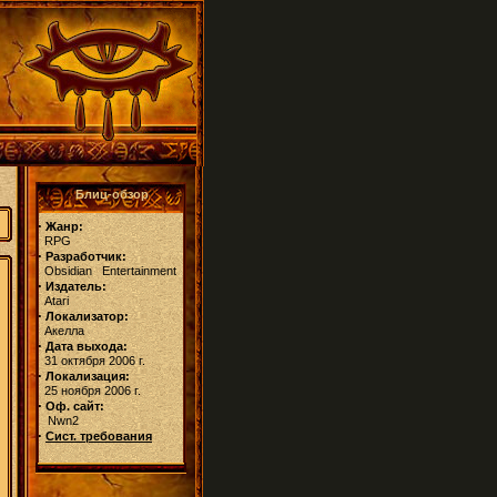
Блиц-обзор
·
Жанр:
RPG
·
Разработчик:
Obsidian Entertainment
·
Издатель:
Atari
·
Локализатор:
Акелла
·
Дата выхода:
31 октября 2006 г.
·
Локализация:
25 ноября 2006 г.
·
Оф. сайт:
Nwn2
·
Сист. требования