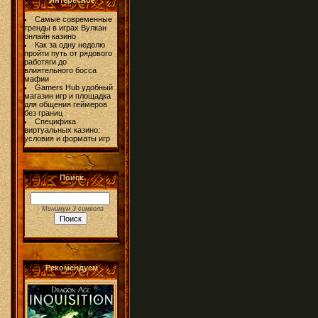
Интересное
Самые современные
тренды в играх Вулкан
онлайн казино
Как за одну неделю
пройти путь от рядового
работяги до
влиятельного босса
мафии
Gamers Hub удобный
магазин игр и площадка
для общения геймеров
без границ
Специфика
виртуальных казино:
условия и форматы игр
Поиск
- Минимум 3 символа
Рекомендуем