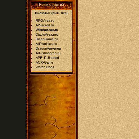
Наши проекты
Показать\скрыть весь
RPGArea.ru
AllSacred.ru
Witcher.net.ru
DiabloArea.net
RisenGame.ru
AllDisciples.ru
DragonAge-area
AllDishonored.ru
APB: RUloaded
ACR-Game
Watch Dogs