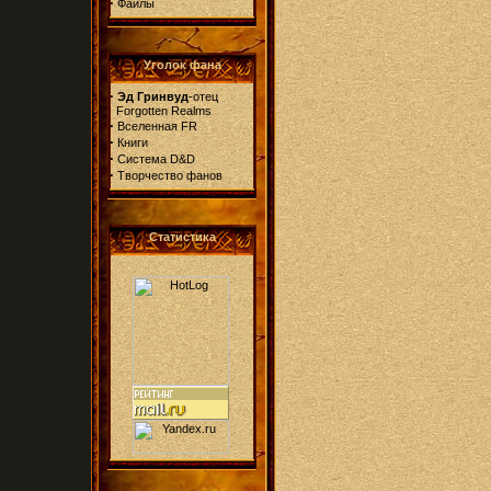
·
Файлы
Уголок фана
·
Эд Гринвуд
-отец
Forgotten Realms
·
Вселенная FR
·
Книги
·
Система D&D
·
Творчество фанов
Статистика