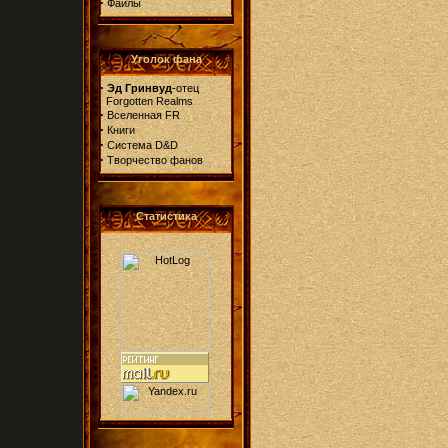
·
Файлы
Уголок фана
·
Эд Гринвуд
-отец
Forgotten Realms
·
Вселенная FR
·
Книги
·
Система D&D
·
Творчество фанов
Статистика