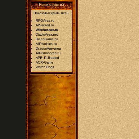
Наши проекты
Показать\скрыть весь
RPGArea.ru
AllSacred.ru
Witcher.net.ru
DiabloArea.net
RisenGame.ru
AllDisciples.ru
DragonAge-area
AllDishonored.ru
APB: RUloaded
ACR-Game
Watch Dogs