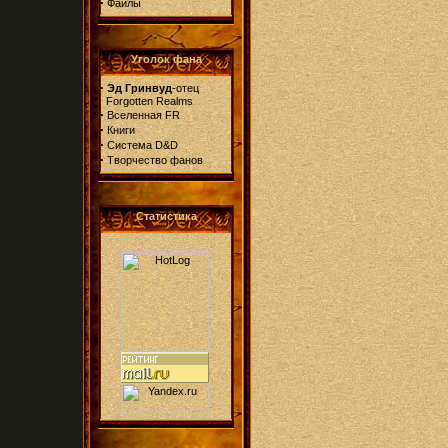
·
Файлы
Уголок фана
·
Эд Гринвуд
-отец
Forgotten Realms
·
Вселенная FR
·
Книги
·
Система D&D
·
Творчество фанов
Статистика