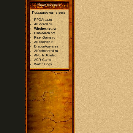
Наши проекты
Показать\скрыть весь
RPGArea.ru
AllSacred.ru
Witcher.net.ru
DiabloArea.net
RisenGame.ru
AllDisciples.ru
DragonAge-area
AllDishonored.ru
APB: RUloaded
ACR-Game
Watch Dogs