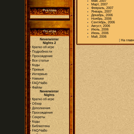
Май, 2007
Март, 2007
Февраль, 2007
Реклама
Январь, 2007
Декабрь, 2006
Ноябрь, 2006
Сентябрь, 2006
Август, 2006
Июль, 2006
По игре
Июнь, 2006
Май, 2006
Neverwinter
[
На глав
Nights 2
·
Кратко об игре
·
Подробности
·
Прохождение
·
Все статьи
·
Коды
·
Превью
·
Интервью
·
Навыки
·
FAQ/ЧаВо
·
Файлы
Neverwinter
Nights
·
Кратко об игре
·
Обзор
·
Дополнения
·
Прохождения
·
Секреты
·
Коды
·
Библиотека
·
FAQ/ЧаВо