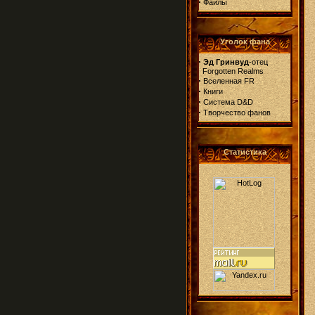
·
Файлы
Уголок фана
·
Эд Гринвуд
-отец
Forgotten Realms
·
Вселенная FR
·
Книги
·
Система D&D
·
Творчество фанов
Статистика