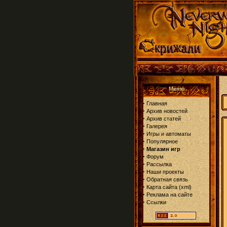
Меню
·
Главная
·
Архив новостей
·
Архив статей
·
Галерея
·
Игры и автоматы
·
Популярное
·
Магазин игр
·
Форум
·
Рассылка
·
Наши проекты
·
Обратная связь
·
Карта сайта
(
xml
)
·
Реклама на сайте
·
Ссылки