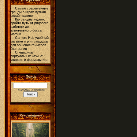
Интересное
Самые современные
тренды в играх Вулкан
онлайн казино
Как за одну неделю
пройти путь от рядового
работяги до
влиятельного босса
мафии
Gamers Hub удобный
магазин игр и площадка
для общения геймеров
без границ
Специфика
виртуальных казино:
условия и форматы игр
Поиск
- Минимум 3 символа
Рекомендуем