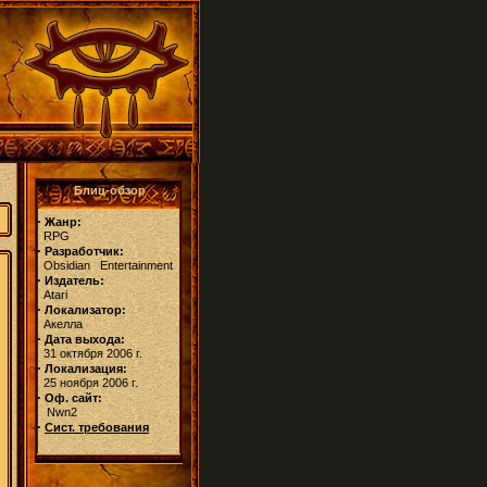
Блиц-обзор
·
Жанр:
RPG
·
Разработчик:
Obsidian Entertainment
·
Издатель:
Atari
·
Локализатор:
Акелла
·
Дата выхода:
31 октября 2006 г.
·
Локализация:
25 ноября 2006 г.
·
Оф. сайт:
Nwn2
·
Сист. требования