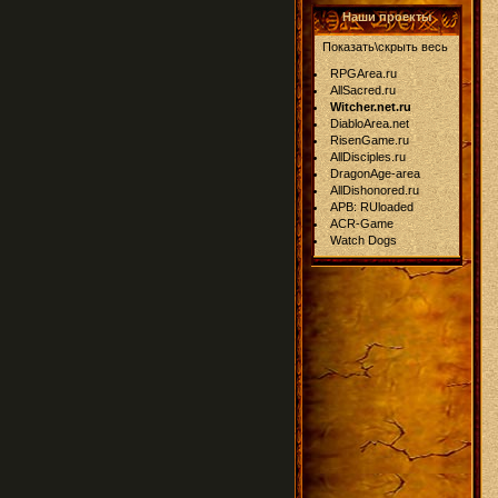
Наши проекты
Показать\скрыть весь
RPGArea.ru
AllSacred.ru
Witcher.net.ru
DiabloArea.net
RisenGame.ru
AllDisciples.ru
DragonAge-area
AllDishonored.ru
APB: RUloaded
ACR-Game
Watch Dogs