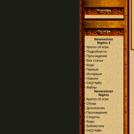
Реклама
По игре
Neverwinter
Nights 2
·
Кратко об игре
·
Подробности
·
Прохождение
·
Все статьи
·
Коды
·
Превью
·
Интервью
·
Навыки
·
FAQ/ЧаВо
·
Файлы
Neverwinter
Nights
·
Кратко об игре
·
Обзор
·
Дополнения
·
Прохождения
·
Секреты
·
Коды
·
Библиотека
·
FAQ/ЧаВо