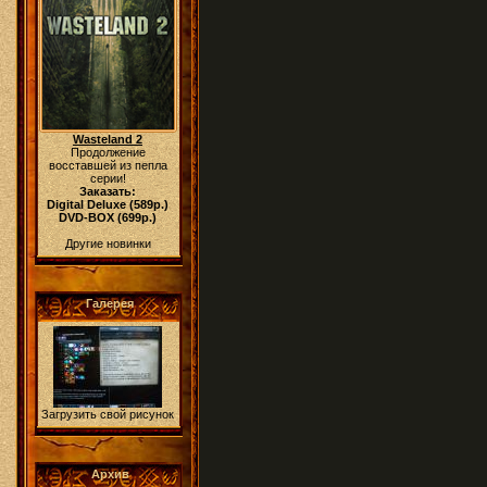
Wasteland 2
Продолжение
восставшей из пепла
серии!
Заказать:
Digital Deluxe (589р.)
DVD-BOX (699р.)
Другие новинки
Галерея
Загрузить свой рисунок
Архив