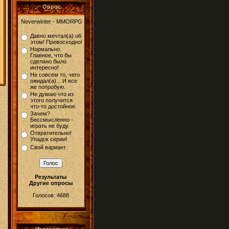
Опрос
Neverwinter - MMORPG
Давно мечтал(а) об
этом! Превосходно!
Нормально.
Главное, что бы
сделано было
интересно!
Не совсем то, чего
ожидал(а)... И все
же попробую.
Не думаю что из
этого получится
что-то достойное.
Зачем?
Бессмысленно -
играть не буду.
Отвратительно!
Упадок серии!
Свой вариант
Результаты
Другие опросы
Голосов: 4688