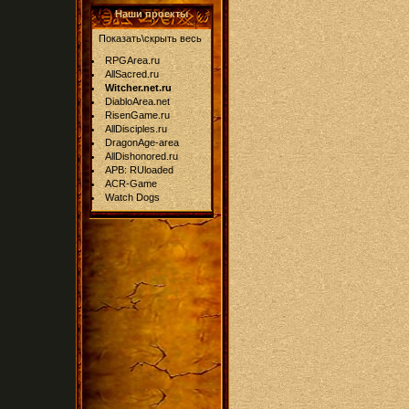
Наши проекты
Показать\скрыть весь
RPGArea.ru
AllSacred.ru
Witcher.net.ru
DiabloArea.net
RisenGame.ru
AllDisciples.ru
DragonAge-area
AllDishonored.ru
APB: RUloaded
ACR-Game
Watch Dogs