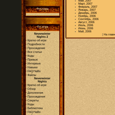
Май, 2007
Март, 2007
Февраль, 2007
Реклама
Январь, 2007
Декабрь, 2006
Ноябрь, 2006
Сентябрь, 2006
Август, 2006
Июль, 2006
По игре
Июнь, 2006
Май, 2006
Neverwinter
[
На глав
Nights 2
·
Кратко об игре
·
Подробности
·
Прохождение
·
Все статьи
·
Коды
·
Превью
·
Интервью
·
Навыки
·
FAQ/ЧаВо
·
Файлы
Neverwinter
Nights
·
Кратко об игре
·
Обзор
·
Дополнения
·
Прохождения
·
Секреты
·
Коды
·
Библиотека
·
FAQ/ЧаВо