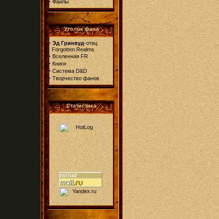
·
Файлы
Уголок фана
·
Эд Гринвуд
-отец
Forgotten Realms
·
Вселенная FR
·
Книги
·
Система D&D
·
Творчество фанов
Статистика