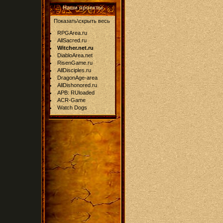
Наши проекты
Показать\скрыть весь
RPGArea.ru
AllSacred.ru
Witcher.net.ru
DiabloArea.net
RisenGame.ru
AllDisciples.ru
DragonAge-area
AllDishonored.ru
APB: RUloaded
ACR-Game
Watch Dogs