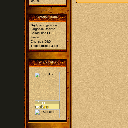
·
Файлы
Уголок фана
·
Эд Гринвуд
-отец
Forgotten Realms
·
Вселенная FR
·
Книги
·
Система D&D
·
Творчество фанов
Статистика