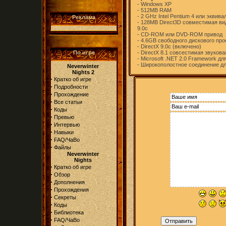
- Windows XP
- 512MB RAM
- 2 GHz Intel Pentium 4 или эквив
Реклама
- 128MB Direct3D совместимая ви
9.0c
- CD-ROM или DVD-ROM привод
- 4.6GB свободного дискового пр
- DirectX 9.0c (включено)
По игре
- DirectX 8.1 совсестимая звукова
- Microsoft .NET 2.0 Framework дл
- Широкополостное соединение дл
Neverwinter
Nights 2
·
Кратко об игре
·
Подробности
·
Прохождение
·
Все статьи
·
Коды
·
Превью
·
Интервью
·
Навыки
·
FAQ/ЧаВо
·
Файлы
Neverwinter
Nights
·
Кратко об игре
·
Обзор
·
Дополнения
·
Прохождения
·
Секреты
·
Коды
·
Библиотека
·
FAQ/ЧаВо