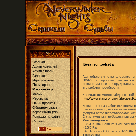
Меню
·
Главная
Бета тест toolset'а
·
Архив новостей
·
Архив статей
·
Галерея
Atari объявляет о начале закрыто
·
Игры и автоматы
NWN2! Тестирование включает в с
совместимости с оборудованием, 
·
Популярное
его работоспособности.
·
Магазин игр
·
Форум
Записаться можно зайдя по этой 
·
Рассылка
http://www.atari.com/nwn2betatest/t
·
Наши проекты
Кроме того, разработчики предуп
·
Обратная связь
тестирования, то вы не имеете
·
Карта сайта
(
xml
)
форума бета тестирования, кото
·
Реклама на сайте
С системными требованиями вы м
Рекомендуется:
·
Ссылки
- 3 GHz Intel Pentium 4 или эквив
- 1GB Ram
- ATI Radeon X800 series, NVIDIA
Требуется: