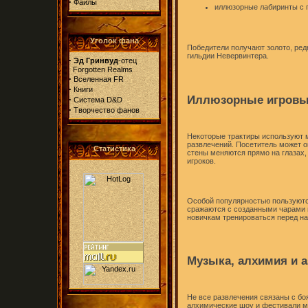
·
Файлы
иллюзорные лабиринты с 
Уголок фана
Победители получают золото, ред
гильдии Невервинтера.
·
Эд Гринвуд
-отец
Forgotten Realms
·
Вселенная FR
·
Книги
Иллюзорные игровы
·
Система D&D
·
Творчество фанов
Некоторые трактиры используют 
развлечений. Посетитель может о
Статистика
стены меняются прямо на глазах,
игроков.
Особой популярностью пользуютс
сражаются с созданными чарами 
новичкам тренироваться перед н
Музыка, алхимия и а
Не все развлечения связаны с боя
алхимические шоу и фестивали ма