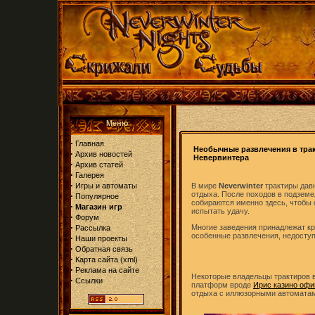
Меню
·
Главная
Необычные развлечения в тра
·
Архив новостей
Невервинтера
·
Архив статей
·
Галерея
·
Игры и автоматы
В мире
Neverwinter
трактиры дав
отдыха. После походов в подземе
·
Популярное
собираются именно здесь, чтобы 
·
Магазин игр
испытать удачу.
·
Форум
·
Многие заведения принадлежат кр
Рассылка
особенные развлечения, недосту
·
Наши проекты
·
Обратная связь
·
Карта сайта
(
xml
)
·
Реклама на сайте
Некоторые владельцы трактиров
·
Ссылки
платформ вроде
Ирис казино офи
отдыха с иллюзорными автоматам