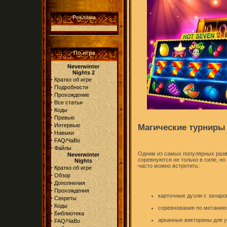
Реклама
По игре
Neverwinter
Nights 2
·
Кратко об игре
·
Подробности
·
Прохождение
·
Все статьи
·
Коды
·
Превью
·
Интервью
Магические турниры
·
Навыки
·
FAQ/ЧаВо
·
Файлы
Одним из самых популярных разв
Neverwinter
соревнуются не только в силе, но
Nights
часто можно встретить:
·
Кратко об игре
·
Обзор
·
Дополнения
·
Прохождения
карточные дуэли с зачар
·
Секреты
·
Коды
соревнования по метанию
·
Библиотека
·
арканные викторины для у
FAQ/ЧаВо