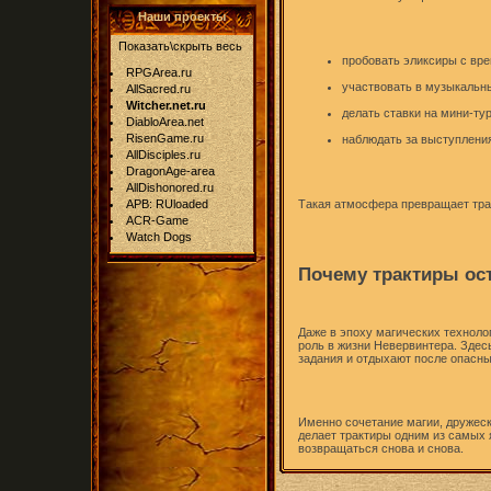
Наши проекты
Показать\скрыть весь
пробовать эликсиры с в
RPGArea.ru
участвовать в музыкальны
AllSacred.ru
Witcher.net.ru
делать ставки на мини-т
DiabloArea.net
RisenGame.ru
наблюдать за выступлени
AllDisciples.ru
DragonAge-area
AllDishonored.ru
APB: RUloaded
Такая атмосфера превращает тра
ACR-Game
Watch Dogs
Почему трактиры о
Даже в эпоху магических техноло
роль в жизни Невервинтера. Здес
задания и отдыхают после опасн
Именно сочетание магии, дружес
делает трактиры одним из самых 
возвращаться снова и снова.