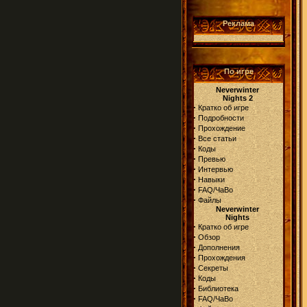
Реклама
По игре
Neverwinter
Nights 2
·
Кратко об игре
·
Подробности
·
Прохождение
·
Все статьи
·
Коды
·
Превью
·
Интервью
·
Навыки
·
FAQ/ЧаВо
·
Файлы
Neverwinter
Nights
·
Кратко об игре
·
Обзор
·
Дополнения
·
Прохождения
·
Секреты
·
Коды
·
Библиотека
·
FAQ/ЧаВо