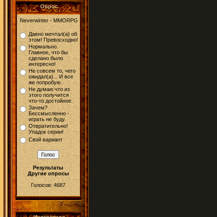
Опрос
Neverwinter - MMORPG
Давно мечтал(а) об
этом! Превосходно!
Нормально.
Главное, что бы
сделано было
интересно!
Не совсем то, чего
ожидал(а)... И все
же попробую.
Не думаю что из
этого получится
что-то достойное.
Зачем?
Бессмысленно -
играть не буду.
Отвратительно!
Упадок серии!
Свой вариант
Результаты
Другие опросы
Голосов: 4687