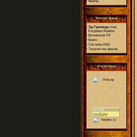
·
Файлы
Уголок фана
·
Эд Гринвуд
-отец
Forgotten Realms
·
Вселенная FR
·
Книги
·
Система D&D
·
Творчество фанов
Статистика