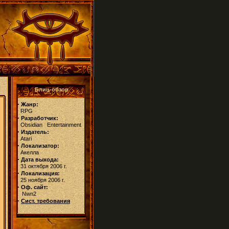
Блиц-обзор
·
Жанр:
RPG
·
Разработчик:
Obsidian Entertainment
·
Издатель:
Atari
·
Локализатор:
Акелла
·
Дата выхода:
31 октября 2006 г.
·
Локализация:
25 ноября 2006 г.
·
Оф. сайт:
Nwn2
·
Сист. требования