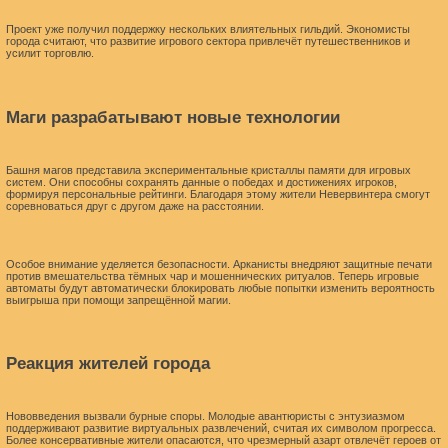
Проект уже получил поддержку нескольких влиятельных гильдий. Экономисты
города считают, что развитие игрового сектора привлечёт путешественников и
усилит торговлю.
Маги разрабатывают новые технологии
Башня магов представила экспериментальные кристаллы памяти для игровых
систем. Они способны сохранять данные о победах и достижениях игроков,
формируя персональные рейтинги. Благодаря этому жители Невервинтера смогут
соревноваться друг с другом даже на расстоянии.
Особое внимание уделяется безопасности. Арканисты внедряют защитные печати
против вмешательства тёмных чар и мошеннических ритуалов. Теперь игровые
автоматы будут автоматически блокировать любые попытки изменить вероятность
выигрыша при помощи запрещённой магии.
Реакция жителей города
Нововведения вызвали бурные споры. Молодые авантюристы с энтузиазмом
поддерживают развитие виртуальных развлечений, считая их символом прогресса.
Более консервативные жители опасаются, что чрезмерный азарт отвлечёт героев от