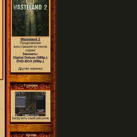
Wasteland 2
Продолжение
восставшей из пепла
серии!
Заказать:
Digital Deluxe (589р.)
DVD-BOX (699р.)
Другие новинки
Галерея
Загрузить свой рисунок
Архив