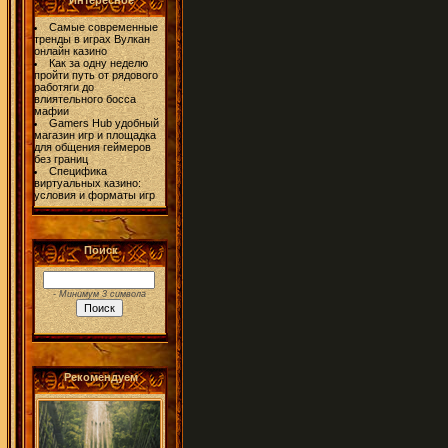
Интересное
Самые современные
тренды в играх Вулкан
онлайн казино
Как за одну неделю
пройти путь от рядового
работяги до
влиятельного босса
мафии
Gamers Hub удобный
магазин игр и площадка
для общения геймеров
без границ
Специфика
виртуальных казино:
условия и форматы игр
Поиск
- Минимум 3 символа
Рекомендуем