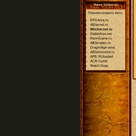
Наши проекты
Показать\скрыть весь
RPGArea.ru
AllSacred.ru
Witcher.net.ru
DiabloArea.net
RisenGame.ru
AllDisciples.ru
DragonAge-area
AllDishonored.ru
APB: RUloaded
ACR-Game
Watch Dogs