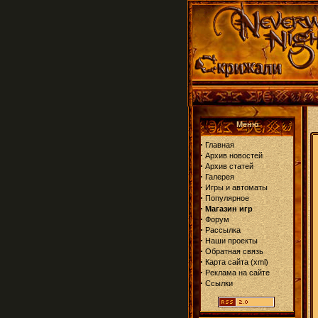
Меню
·
Главная
·
Архив новостей
·
Архив статей
·
Галерея
·
Игры и автоматы
·
Популярное
·
Магазин игр
·
Форум
·
Рассылка
·
Наши проекты
·
Обратная связь
·
Карта сайта
(
xml
)
·
Реклама на сайте
·
Ссылки