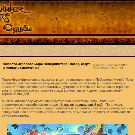
Новости игрового мира Невервинтера: магия, азарт
Новость написал
editor
и новые развлечения
2023-05-12 10:25:30
Город
Neverwinter
снова оказался в центре внимания всего Побережья Мечей. Пока
искатели приключений исследуют древние руины и сражаются с чудовищами, в
самой столице активно развивается индустрия развлечений. Магические игровые
залы становятся всё популярнее среди воинов, магов и даже представителей
торговых гильдий.
Многие жители обсуждают новые виртуальные системы, вдохновлённые
современными платформами вроде
Iris casino официальный сайт
. По слухам,
арканисты Невервинтера создают уникальные автоматы, способные реагировать на
эмоциональное состояние игрока и изменять визуальные эффекты в зависимости
от уровня азарта.