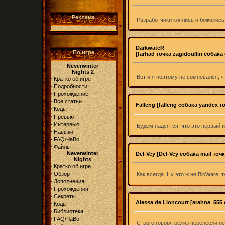
Реклама
Разработчики клялись и божились
DarkwateR
По игре
[farhad точка zagidoullin собака
Neverwinter
Nights 2
Вот и я поэтому не сомневался, 
·
Кратко об игре
·
Подробности
·
Прохождение
·
Все статьи
Falleng [falleng собака yandex то
·
Коды
·
Превью
·
Интервью
Будем надеятся, что это первый 
·
Навыки
·
FAQ/ЧаВо
·
Файлы
Neverwinter
Del-Vey [Del-Vey собака mail точк
Nights
·
Кратко об игре
·
Обзор
Как всегда. Ну это ж не BioWare, 
·
Дополнения
·
Прохождения
·
Секреты
Alessa de Lioncourt [arahna_555 
·
Коды
·
Библиотека
·
FAQ/ЧаВо
Строго говоря релиз перенесли не 