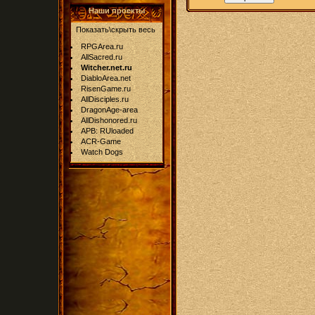
Наши проекты
Показать\скрыть весь
RPGArea.ru
AllSacred.ru
Witcher.net.ru
DiabloArea.net
RisenGame.ru
AllDisciples.ru
DragonAge-area
AllDishonored.ru
APB: RUloaded
ACR-Game
Watch Dogs