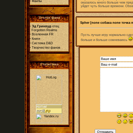
·
Файлы
оказалось много больше чем пред
уйдет чуть больше времени. Obsi
Уголок фана
Spher [none собака none точка 
·
Эд Гринвуд
-отец
Forgotten Realms
·
Вселенная FR
Пусть лучше игру нормально сдел
·
Книги
больше и больше сомневаюсь
·
Система D&D
·
Творчество фанов
Статистика