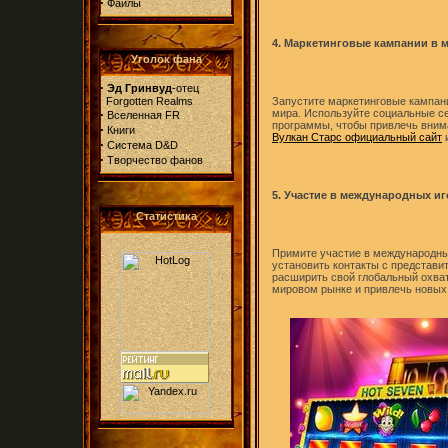
·
Файлы
4. Маркетинговые кампании в
Уголок фана
·
Эд Гринвуд
-отец
Forgotten Realms
Запустите маркетинговые кампани
·
мира. Используйте социальные с
Вселенная FR
программы, чтобы привлечь внима
·
Книги
Вулкан Старс официальный сайт
и
·
Система D&D
·
Творчество фанов
5. Участие в международных и
Статистика
Примите участие в международны
установить контакты с представи
расширить свой глобальный охват
мировом рынке и привлечь новых 