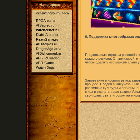
Наши проекты
Показать\скрыть весь
RPGArea.ru
AllSacred.ru
Witcher.net.ru
DiabloArea.net
6. Поддержка многообразия оп
RisenGame.ru
AllDisciples.ru
DragonAge-area
AllDishonored.ru
Предоставьте игрокам разнообра
APB: RUloaded
каждого региона. Оптимизируйте 
чтобы сделать его максимально у
ACR-Game
Watch Dogs
Завоевание мирового рынка азарт
процесс. Следуя вышеуказанным с
различные культуры и регионы, в
мира и сделать ваше казино Vulc
свой шанс стать игроком на миро