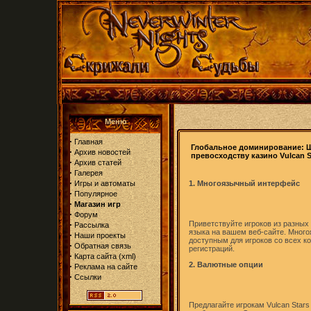
Меню
·
Главная
Глобальное доминирование: 
·
Архив новостей
превосходству казино Vulcan S
·
Архив статей
·
Галерея
·
Игры и автоматы
1. Многоязычный интерфейс
·
Популярное
·
Магазин игр
·
Форум
·
Приветствуйте игроков из разных
Рассылка
языка на вашем веб-сайте. Мног
·
Наши проекты
доступным для игроков со всех к
·
Обратная связь
регистраций.
·
Карта сайта
(
xml
)
2. Валютные опции
·
Реклама на сайте
·
Ссылки
Предлагайте игрокам Vulcan Star