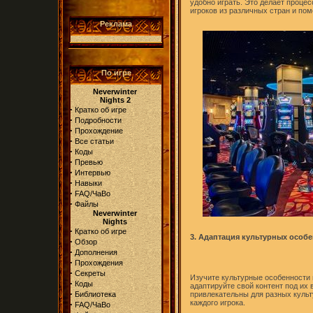
удобно играть. Это делает проце
игроков из различных стран и по
Реклама
По игре
Neverwinter
Nights 2
·
Кратко об игре
·
Подробности
·
Прохождение
·
Все статьи
·
Коды
·
Превью
·
Интервью
·
Навыки
·
FAQ/ЧаВо
·
Файлы
Neverwinter
Nights
·
Кратко об игре
3. Адаптация культурных особ
·
Обзор
·
Дополнения
·
Прохождения
·
Секреты
Изучите культурные особенности 
·
Коды
адаптируйте свой контент под их 
·
Библиотека
привлекательны для разных культ
каждого игрока.
·
FAQ/ЧаВо