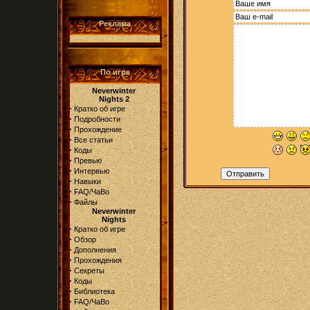
Реклама
По игре
Neverwinter
Nights 2
·
Кратко об игре
·
Подробности
·
Прохождение
·
Все статьи
·
Коды
·
Превью
·
Интервью
·
Навыки
·
FAQ/ЧаВо
·
Файлы
Neverwinter
Nights
·
Кратко об игре
·
Обзор
·
Дополнения
·
Прохождения
·
Секреты
·
Коды
·
Библиотека
·
FAQ/ЧаВо