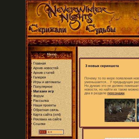
Меню
·
Главная
3 новых скриншота
·
Архив новостей
·
Архив статей
·
Галерея
Почему то по мере появления но
·
Игры и автоматы
уменьшается... У предыдущих раз
Но думаю это не должно помешать
·
Популярное
новости, но найти их также можно
·
Магазин игр
два в разделе
персонажи
.
·
Форум
·
Рассылка
·
Наши проекты
·
Обратная связь
·
Карта сайта
(
xml
)
·
Реклама на сайте
·
Ссылки