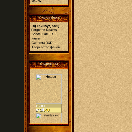
·
Файлы
Уголок фана
·
Эд Гринвуд
-отец
Forgotten Realms
·
Вселенная FR
·
Книги
·
Система D&D
·
Творчество фанов
Статистика