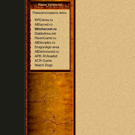
Наши проекты
Показать\скрыть весь
RPGArea.ru
AllSacred.ru
Witcher.net.ru
DiabloArea.net
RisenGame.ru
AllDisciples.ru
DragonAge-area
AllDishonored.ru
APB: RUloaded
ACR-Game
Watch Dogs