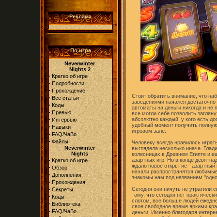
Реклама
По игре
Neverwinter
Nights 2
·
Кратко об игре
·
Подробности
·
Прохождение
Стоит обратить внимание, что н
·
Все статьи
заведениями начался достаточно 
·
Коды
автоматы на деньги никогда и не 
·
Превью
все могли себе позволить заглянут
·
абсолютно каждый, у кого есть до
Интервью
удобный момент получить полную
·
Навыки
игровом зале.
·
FAQ/ЧаВо
·
Файлы
Человеку всегда нравилось играть
Neverwinter
выглядела несколько иначе. Глади
Nights
колесницах в Древнем Египте и е
·
азартных игр. Но в конце девятн
Кратко об игре
ждало новое открытие - азартный
·
Обзор
начали распространятся любимые
·
Дополнения
знакомы нам под названием "одно
·
Прохождения
·
Сегодня они ничуть не утратили с
Секреты
тому, что сегодня нет практическ
·
Коды
слотом, все больше людей ежедне
·
Библиотека
свое свободное время яркими кра
·
FAQ/ЧаВо
деньги. Именно благодаря интерн