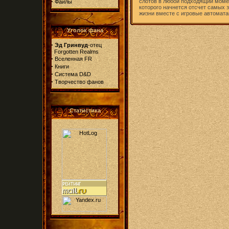
·
слотов в любой подходящий момен
Файлы
которого начнется отсчет самых
жизни вместе с игровые автомата
Уголок фана
·
Эд Гринвуд
-отец
Forgotten Realms
·
Вселенная FR
·
Книги
·
Система D&D
·
Творчество фанов
Статистика