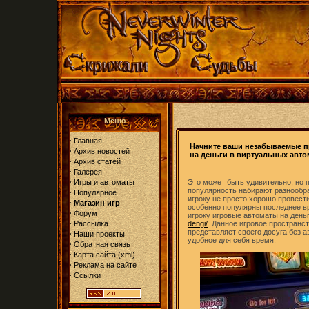
Меню
·
Главная
Начните ваши незабываемые п
·
Архив новостей
на деньги в виртуальных авто
·
Архив статей
·
Галерея
·
Игры и автоматы
Это может быть удивительно, но 
популярность набирают разнообр
·
Популярное
игроку не просто хорошо провести
·
Магазин игр
особенно популярны последнее в
·
Форум
игроку игровые автоматы на деньг
·
Рассылка
dengi/
. Данное игровое пространст
представляет своего досуга без а
·
Наши проекты
удобное для себя время.
·
Обратная связь
·
Карта сайта
(
xml
)
·
Реклама на сайте
·
Ссылки