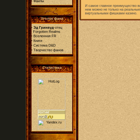
·
Файлы
И самое главное преимущество вир
нем можно не только на реальные 
виртуальными фишками казино.
Уголок фана
·
Эд Гринвуд
-отец
Forgotten Realms
·
Вселенная FR
·
Книги
·
Система D&D
·
Творчество фанов
Статистика