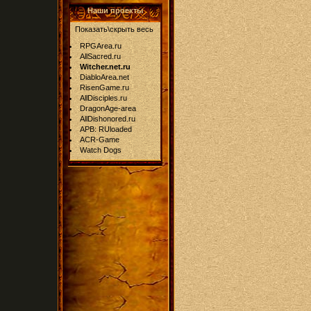
Наши проекты
Показать\скрыть весь
RPGArea.ru
AllSacred.ru
Witcher.net.ru
DiabloArea.net
RisenGame.ru
AllDisciples.ru
DragonAge-area
AllDishonored.ru
APB: RUloaded
ACR-Game
Watch Dogs