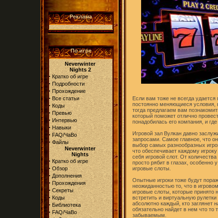
Реклама
По игре
Neverwinter
Nights 2
·
Кратко об игре
·
Подробности
·
Прохождение
·
Все статьи
Если вам тоже не всегда удается
постоянно меняющиеся условия, в
·
Коды
тогда предлагаем вам познакоми
·
Превью
который поможет отлично провест
·
Интервью
понадобилась его компания, и гд
·
Навыки
Игровой зал Вулкан давно заслу
·
FAQ/ЧаВо
запросами. Самое главное, что о
·
Файлы
выбор самых разнообразных игро
Neverwinter
что обеспечивает каждому игрок
Nights
себя игровой слот. От количества
·
Кратко об игре
просто рябит в глазах, особенно 
·
Обзор
игровые слоты.
·
Дополнения
Опытные игроки тоже будут пора
·
Прохождения
неожиданностью то, что в игровом
·
Секреты
игровые слоты, которые принято 
·
Коды
встретить и виртуальную рулетки 
абсолютно каждый, кто заглянет н
·
Библиотека
обязательно найдет в нем что то 
·
FAQ/ЧаВо
забываемым.