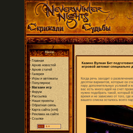
Меню
·
Главная
Казино Вулкан Бет подготови
·
Архив новостей
игровой автомат специально д
·
Архив статей
·
Галерея
·
Игры и автоматы
Когда речь заходит о развлечениях
десятки вариантов, которые он сч
·
Популярное
пару дополнительных условий и к
·
Магазин игр
вас есть много идей на счет пров
·
Форум
нужно подобрать такой, который 
·
Рассылка
время и не зависимо от того, где
вашего списка осталось всего пар
·
Наши проекты
·
Обратная связь
·
Карта сайта
(
xml
)
·
Реклама на сайте
·
Ссылки