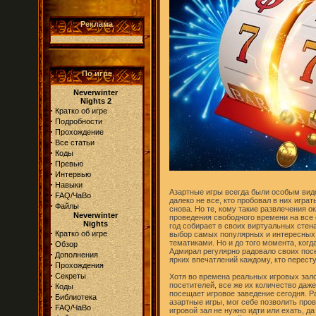
Реклама
По игре
Neverwinter
Nights 2
·
Кратко об игре
·
Подробности
·
Прохождение
·
Все статьи
·
Коды
·
Превью
·
Интервью
·
Навыки
Азартные игры всегда были особым вид
·
FAQ/ЧаВо
далеко не все, кто пробовал в них играт
·
Файлы
снова. Но те, кому такие развлечения о
Neverwinter
проведения свободного времени на все
Nights
год собирает в своих виртуальных стен
·
Кратко об игре
выбор самых популярных и интересных
·
тематиками. Но и до того момента, ког
Обзор
Адмирал регулярно радовало своих пос
·
Дополнения
ярких впечатлений каждому, кто пересту
·
Прохождения
·
Секреты
Хотя во времена реальных игровых зало
·
посетителей, все же их количество даж
Коды
посещает игровое заведение сегодня. Р
·
Библиотека
азартные игры, мог себе позволить пров
·
FAQ/ЧаВо
игровой зал не нужно идти или ехать, да