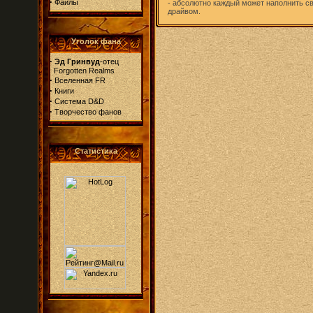
·
Файлы
- абсолютно каждый может наполнить 
драйвом.
Уголок фана
·
Эд Гринвуд
-отец
Forgotten Realms
·
Вселенная FR
·
Книги
·
Система D&D
·
Творчество фанов
Статистика