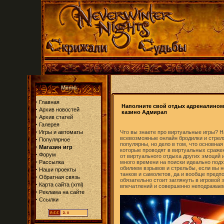
Меню
·
Главная
Наполните свой отдых адреналином
·
Архив новостей
казино Адмирал
·
Архив статей
·
Галерея
·
Игры и автоматы
Что вы знаете про виртуальные игры? Н
всевозможные онлайн бродилки и стреля
·
Популярное
популярны, но дело в том, что основная
·
Магазин игр
которые проводят в виртуальных сраже
·
Форум
от виртуального отдыха других эмоций 
·
Рассылка
много времени на поиски идеально подх
обилием взрывов и стрельбы, если вы н
·
Наши проекты
танков и самолетов, да и вообще предп
·
Обратная связь
обязательно стоит заглянуть в игровой 
·
Карта сайта
(
xml
)
впечатлений и совершенно неподражае
·
Реклама на сайте
·
Ссылки