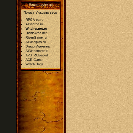
Наши проекты
Показать\скрыть весь
RPGArea.ru
AllSacred.ru
Witcher.net.ru
DiabloArea.net
RisenGame.ru
AllDisciples.ru
DragonAge-area
AllDishonored.ru
APB: RUloaded
ACR-Game
Watch Dogs