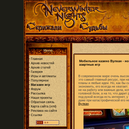
Меню
·
Главная
Мобильное казино Вулкан - но
·
Архив новостей
азартных игр
·
Архив статей
·
Галерея
·
Игры и автоматы
В современном мире очень высок
это самый главный ресурс, при н
·
Популярное
планы и любые идеи. Но, как бы 
·
Магазин игр
экономить, его всегда не хватает.
·
Форум
не на работу или важные дела, ко
·
Рассылка
головной боли, а на то, что дарит
под рукой всегда есть интернет, 
·
Наши проекты
даже при катастрофической его н
·
Обратная связь
Вулкан
.
·
Карта сайта
(
xml
)
·
Реклама на сайте
·
Ссылки