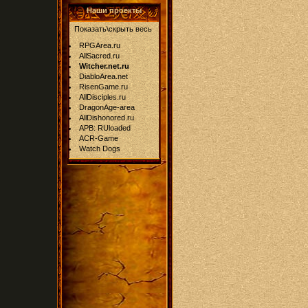
Наши проекты
Показать\скрыть весь
RPGArea.ru
AllSacred.ru
Witcher.net.ru
DiabloArea.net
RisenGame.ru
AllDisciples.ru
DragonAge-area
AllDishonored.ru
APB: RUloaded
ACR-Game
Watch Dogs