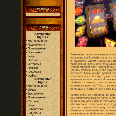
Реклама
По игре
Neverwinter
Nights 2
·
Кратко об игре
·
Подробности
·
Прохождение
·
Все статьи
Возможность воспользоваться ви
·
Коды
пользователей онлайн сети. Но п
·
Превью
и предложил своим игрокам играть
·
удобном для них месте, благодаря
Интервью
любой игровой слот, который вам 
·
Навыки
где вам удобно, если у вас в рук
·
FAQ/ЧаВо
интернет. Такой доступ делает п
·
Файлы
большинству желающих. Даже есл
Neverwinter
времени, он все равно сможет хот
Nights
любимого слота, потому что тепер
·
основного занятия. Просто выход
Кратко об игре
не на долго, погрузиться в мир в
·
Обзор
·
Дополнения
Кроме этого, на сегодняшний день
·
Прохождения
немаловажном пункте посещения и
·
реальными деньгами. В виртуаль
Секреты
обязательно. Если вы не преслед
·
Коды
Вулкан, тогда вы без труда сможе
·
Библиотека
благодаря специальному тестово
·
FAQ/ЧаВо
пользователю мобильного казино 