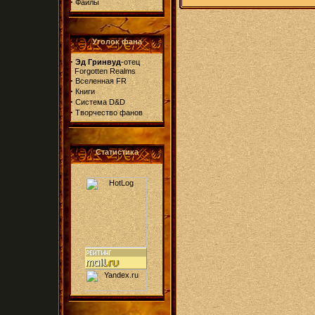
·
Файлы
Уголок фана
·
Эд Гринвуд
-отец
Forgotten Realms
·
Вселенная FR
·
Книги
·
Система D&D
·
Творчество фанов
Статистика