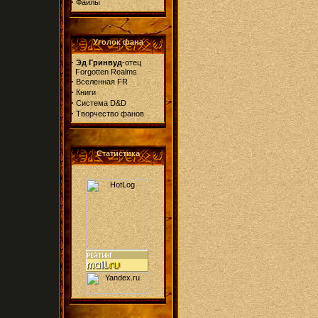
·
Файлы
Уголок фана
·
Эд Гринвуд
-отец
Forgotten Realms
·
Вселенная FR
·
Книги
·
Система D&D
·
Творчество фанов
Статистика