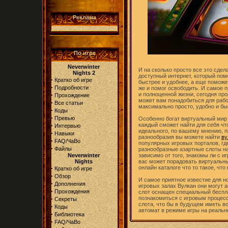
Реклама
По игре
Neverwinter
И на сколько просто все это сдела
Nights 2
доступный интернет, который пом
·
Кратко об игре
быстрее и удобнее, а еще поможе
·
Подробности
же и помог освободить. И самое п
·
и полноценной жизни, сегодня про
Прохождение
может вам понадобиться для рабо
·
Все статьи
максимально просто, удобно и бы
·
Коды
·
Превью
Особенно богат виртуальный мир
·
каждый сможет найти для себя что
Интервью
идеального, по вашему мнению, п
·
Навыки
разнообразия вы можете найти
ву
·
FAQ/ЧаВо
популярных игровых порталов, г
·
Файлы
разнообразные азартные слоты н
Neverwinter
зависимо от того, знакомы ли с и
Nights
вас может порадовать виртуальны
·
онлайн каталоге что то такое, что
Кратко об игре
·
Обзор
И самое приятное известие для но
·
Дополнения
игровых залах Вулкан они могут 
·
Прохождения
слот оснащен специальный беспл
·
познакомиться с игровым процесс
Секреты
слота, что бы в будущем иметь в
·
Коды
автомат в режиме игры на реальн
·
Библиотека
·
FAQ/ЧаВо