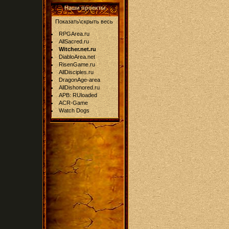
Наши проекты
Показать\скрыть весь
RPGArea.ru
AllSacred.ru
Witcher.net.ru
DiabloArea.net
RisenGame.ru
AllDisciples.ru
DragonAge-area
AllDishonored.ru
APB: RUloaded
ACR-Game
Watch Dogs