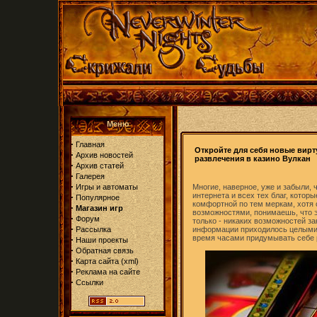
Меню
·
Главная
Откройте для себя новые вир
·
Архив новостей
развлечения в казино Вулкан
·
Архив статей
·
Галерея
·
Игры и автоматы
Многие, наверное, уже и забыли,
интернета и всех тех благ, котор
·
Популярное
комфортной по тем меркам, хотя
·
Магазин игр
возможностями, понимаешь, что э
·
Форум
только - никаких возможностей за
·
Рассылка
информации приходилось целыми 
время часами придумывать себе 
·
Наши проекты
·
Обратная связь
·
Карта сайта
(
xml
)
·
Реклама на сайте
·
Ссылки