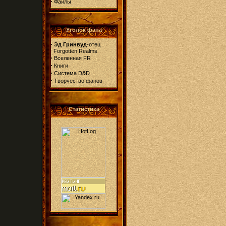
·
Файлы
Уголок фана
·
Эд Гринвуд
-отец
Forgotten Realms
·
Вселенная FR
·
Книги
·
Система D&D
·
Творчество фанов
Статистика