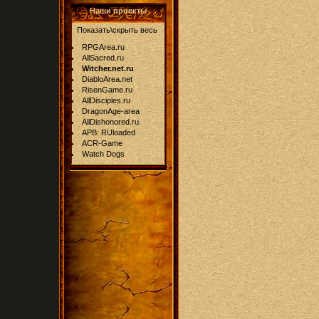
Наши проекты
Показать\скрыть весь
RPGArea.ru
AllSacred.ru
Witcher.net.ru
DiabloArea.net
RisenGame.ru
AllDisciples.ru
DragonAge-area
AllDishonored.ru
APB: RUloaded
ACR-Game
Watch Dogs