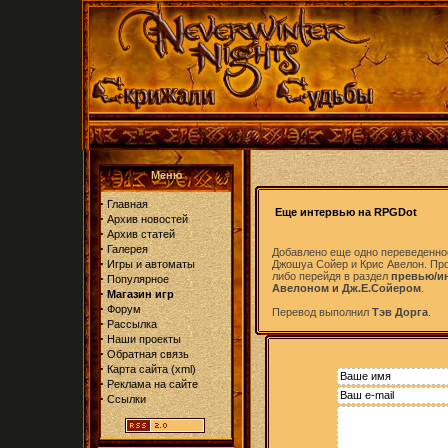
Меню
·
Главная
Еще интервью на RPGDot
·
Архив новостей
·
Архив статей
·
Галерея
Добавлено еще одно переведенно
·
Игры и автоматы
Джошуа Сойер и Крис Авелон. Пр
либо перейдя в раздел
превью/и
·
Популярное
Авелоном и Дж.Е.Сойером
.
·
Магазин игр
·
Форум
Перевод выполнил
Тэв Дорга
.
·
Рассылка
·
Наши проекты
·
Обратная связь
·
Карта сайта
(
xml
)
·
Реклама на сайте
·
Ссылки