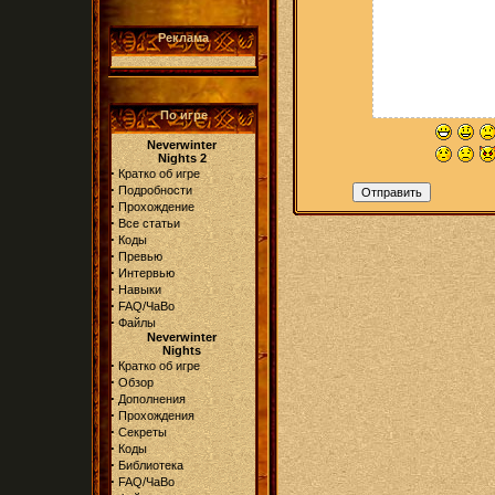
Реклама
По игре
Neverwinter
Nights 2
·
Кратко об игре
·
Подробности
·
Прохождение
·
Все статьи
·
Коды
·
Превью
·
Интервью
·
Навыки
·
FAQ/ЧаВо
·
Файлы
Neverwinter
Nights
·
Кратко об игре
·
Обзор
·
Дополнения
·
Прохождения
·
Секреты
·
Коды
·
Библиотека
·
FAQ/ЧаВо