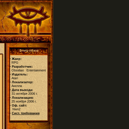
Блиц-обзор
·
Жанр:
RPG
·
Разработчик:
Obsidian Entertainment
·
Издатель:
Atari
·
Локализатор:
Акелла
·
Дата выхода:
31 октября 2006 г.
·
Локализация:
25 ноября 2006 г.
·
Оф. сайт:
Nwn2
·
Сист. требования