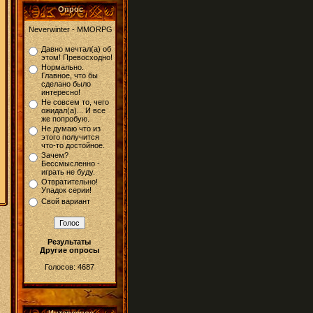
Опрос
Neverwinter - MMORPG
Давно мечтал(а) об
этом! Превосходно!
Нормально.
Главное, что бы
сделано было
интересно!
Не совсем то, чего
ожидал(а)... И все
же попробую.
Не думаю что из
этого получится
что-то достойное.
Зачем?
Бессмысленно -
играть не буду.
Отвратительно!
Упадок серии!
Свой вариант
Результаты
Другие опросы
Голосов: 4687