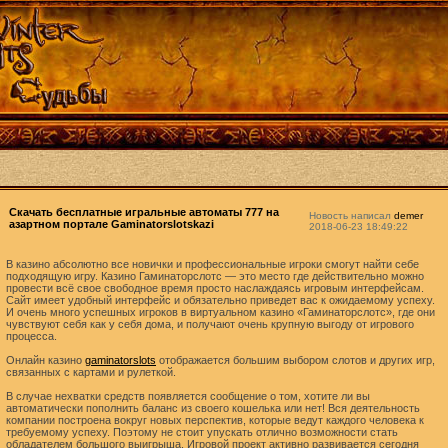
Скачать бесплатные игральные автоматы 777 на
Новость написал
demer
азартном портале Gaminatorslotskazi
2018-06-23 18:49:22
В казино абсолютно все новички и профессиональные игроки смогут найти себе
подходящую игру. Казино Гаминаторслотс — это место где действительно можно
провести всё свое свободное время просто наслаждаясь игровым интерфейсам.
Сайт имеет удобный интерфейс и обязательно приведет вас к ожидаемому успеху.
И очень много успешных игроков в виртуальном казино «Гаминаторслотс», где они
чувствуют себя как у себя дома, и получают очень крупную выгоду от игрового
процесса.
Онлайн казино
gaminatorslots
отображается большим выбором слотов и других игр,
связанных с картами и рулеткой.
В случае нехватки средств появляется сообщение о том, хотите ли вы
автоматически пополнить баланс из своего кошелька или нет! Вся деятельность
компании построена вокруг новых перспектив, которые ведут каждого человека к
требуемому успеху. Поэтому не стоит упускать отлично возможности стать
обладателем большого выигрыша. Игровой проект активно развивается сегодня