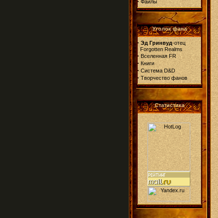
·
Файлы
Уголок фана
·
Эд Гринвуд
-отец
Forgotten Realms
·
Вселенная FR
·
Книги
·
Система D&D
·
Творчество фанов
Статистика