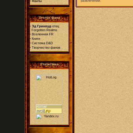
·
развлечений.
Файлы
Уголок фана
·
Эд Гринвуд
-отец
Forgotten Realms
·
Вселенная FR
·
Книги
·
Система D&D
·
Творчество фанов
Статистика