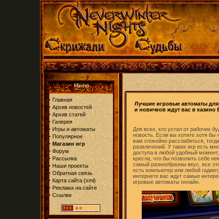
Меню
·
Главная
Лучшие игровые автоматы для
·
Архив новостей
и новичков ждут вас в казино
·
Архив статей
·
Галерея
·
Игры и автоматы
Для всех, кто устал от рабочих 
новость. Если вы хотите хотя бы 
·
Популярное
вам спокойно расслабиться, тогд
·
Магазин игр
развлечений. У таких игр есть м
·
Форум
доступа в любой удобный момент,
·
Рассылка
кресла, что бы позволить себе н
самый разнообразны вкус. все это
·
Наши проекты
есть компьютер или любой гаджет,
·
Обратная связь
интернете вас ждут самые интер
·
Карта сайта
(
xml
)
игровые автоматы онлайн.
·
Реклама на сайте
·
Ссылки