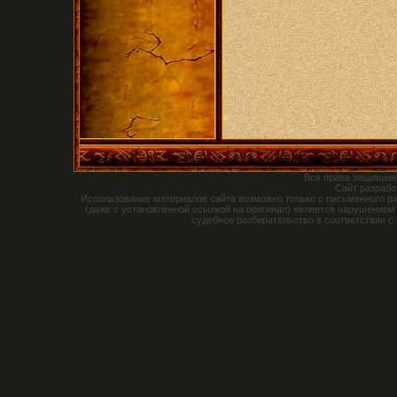
Все права защищен
Сайт разраб
Использование материалов сайта возможно только с письменного р
(даже с установленной ссылкой на оригинал) является нарушением
судебное разбирательство в соответствии с