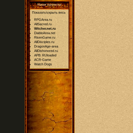
Наши проекты
Показать\скрыть весь
RPGArea.ru
AllSacred.ru
Witcher.net.ru
DiabloArea.net
RisenGame.ru
AllDisciples.ru
DragonAge-area
AllDishonored.ru
APB: RUloaded
ACR-Game
Watch Dogs