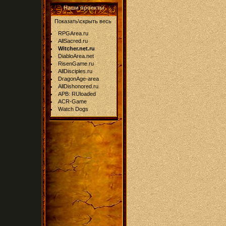
Наши проекты
Показать\скрыть весь
RPGArea.ru
AllSacred.ru
Witcher.net.ru
DiabloArea.net
RisenGame.ru
AllDisciples.ru
DragonAge-area
AllDishonored.ru
APB: RUloaded
ACR-Game
Watch Dogs