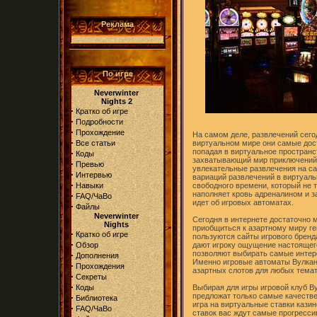
Реклама
По игре
Neverwinter
Nights 2
·
Кратко об игре
·
Подробности
·
Прохождение
На самом деле, развлечений сегод
·
Все статьи
виртуальном мире они самые дос
попадая в виртуальное пространс
·
Коды
захватывающий мир приключений 
·
Превью
увлекательные развлечения на с
·
Интервью
вариаций развлечений в виртуаль
·
Навыки
свободного времени, который не 
наполняет кровь адреналином и з
·
FAQ/ЧаВо
идет об игровых автоматах.
·
Файлы
Neverwinter
Сегодня в интернете достаточно 
Nights
приобщиться к азартному миру ге
·
Кратко об игре
пользуются сайты игрового брен
·
Обзор
дают игроку ощущение настоящего
позволяют выбирать самые интере
·
Дополнения
Именно игровые автоматы Вулкан
·
Прохождения
азартных слотов для любых темат
·
Секреты
·
Коды
Выбирая для игры игровой клуб В
предложат только самые качеств
·
Библиотека
игра на виртуальные ставки кази
·
FAQ/ЧаВо
ставок вас ждут самые прогресс