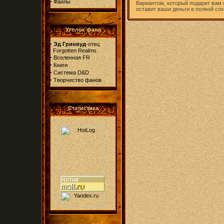
·
Файлы
Вариантом, который подарит вам 
оставит ваши деньги в полной со
Уголок фана
·
Эд Гринвуд
-отец
Forgotten Realms
·
Вселенная FR
·
Книги
·
Система D&D
·
Творчество фанов
Статистика