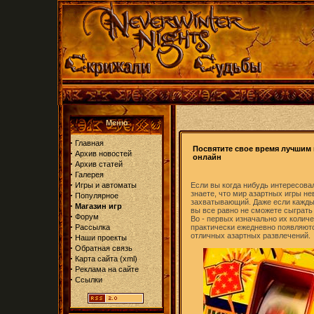
Меню
·
Главная
Посвятите свое время лучшим
·
Архив новостей
онлайн
·
Архив статей
·
Галерея
·
Игры и автоматы
Если вы когда нибудь интересова
знаете, что мир азартных игры н
·
Популярное
захватывающий. Даже если каждый
·
Магазин игр
вы все равно не сможете сыграть
·
Форум
Во - первых изначально их количе
·
Рассылка
практически ежедневно появляют
отличных азартных развлечений.
·
Наши проекты
·
Обратная связь
·
Карта сайта
(
xml
)
·
Реклама на сайте
·
Ссылки