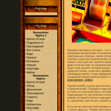
Реклама
По игре
Neverwinter
Nights 2
·
Кратко об игре
·
Подробности
·
Прохождение
·
Все статьи
Игровые автоматы сегодня - это 
игровыми автоматами из реальног
·
Коды
виртуальных игровых залов отпал
·
Превью
поисках азартных развлечений, во
·
Интервью
может стать для вас препятствием
·
Навыки
даже если вы еще не накопили дос
будет вам грозить потерей ваших 
·
FAQ/ЧаВо
удовольствием, азартом и драйво
·
Файлы
свободное время, тогда заварива
Neverwinter
поудобней перед компьютером и 
Nights
igrat.net/sloty_online/
.
·
Кратко об игре
·
Обзор
Одной онлайн ссылки достаточно,
и приключений. Попадая в мир аз
·
Дополнения
устоять ни опытный игрок, ни нов
·
Прохождения
подходящие по настроению слоты 
·
Секреты
режим, который отлично подходит
·
Коды
и, наверняка, уже не раз срывал 
·
Библиотека
Если же вы абсолютный профан в 
·
FAQ/ЧаВо
о своих деньгах. Режим бесплатн