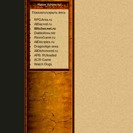
Наши проекты
Показать\скрыть весь
RPGArea.ru
AllSacred.ru
Witcher.net.ru
DiabloArea.net
RisenGame.ru
AllDisciples.ru
DragonAge-area
AllDishonored.ru
APB: RUloaded
ACR-Game
Watch Dogs