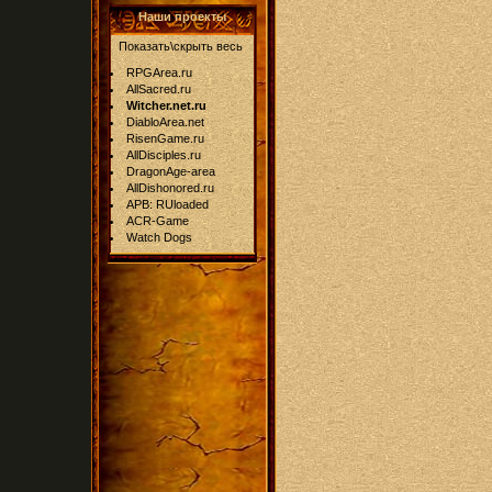
Наши проекты
Показать\скрыть весь
RPGArea.ru
AllSacred.ru
Witcher.net.ru
DiabloArea.net
RisenGame.ru
AllDisciples.ru
DragonAge-area
AllDishonored.ru
APB: RUloaded
ACR-Game
Watch Dogs