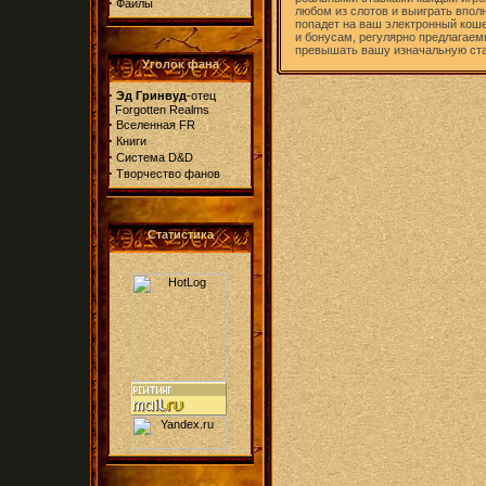
·
Файлы
любом из слотов и выиграть впол
попадет на ваш электронный коше
и бонусам, регулярно предлагае
превышать вашу изначальную ста
Уголок фана
·
Эд Гринвуд
-отец
Forgotten Realms
·
Вселенная FR
·
Книги
·
Система D&D
·
Творчество фанов
Статистика