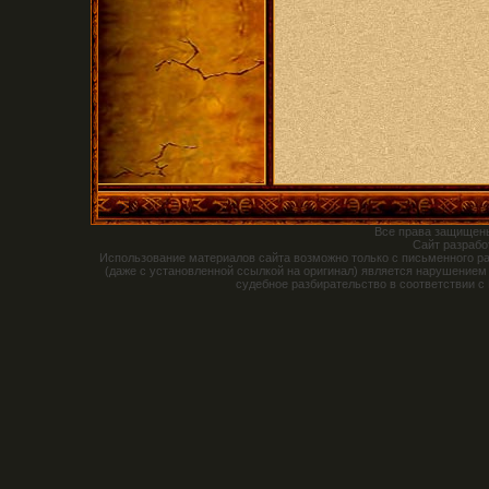
Все права защищен
Сайт разраб
Использование материалов сайта возможно только с письменного р
(даже с установленной ссылкой на оригинал) является нарушением
судебное разбирательство в соответствии с