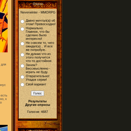
Опрос
Neverwinter - MMORPG
Давно мечтал(а) об
этом! Превосходно!
Нормально.
Главное, что бы
сделано было
интересно!
Не совсем то, чего
ожидал(а)... И все
же попробую.
Не думаю что из
этого получится
что-то достойное.
 для
Зачем?
Бессмысленно -
играть не буду.
Отвратительно!
Упадок серии!
Свой вариант
онус
есть
но, к
Результаты
но
Другие опросы
Голосов: 4687