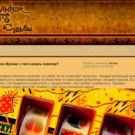
Новость написал
demer
ино Вулкан: с чего начать новичку?
2016-09-02 22:58:04
игорного бизнеса увлекает за собой, он не позволяет заскучать. Каждый желающий мо
авиться в захватывающее путешествие по просторам волшебных эмоций и красок. Ес
ете, что придётся столкнуться с трудностями – вы глубоко ошибаетесь. Процесс
страции очень простой: отнимет у вас всего несколько минут.