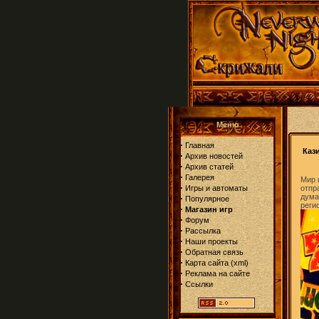
Меню
·
Главная
Каз
·
Архив новостей
·
Архив статей
·
Галерея
Мир 
·
Игры и автоматы
отпр
дума
·
Популярное
реги
·
Магазин игр
·
Форум
·
Рассылка
·
Наши проекты
·
Обратная связь
·
Карта сайта
(
xml
)
·
Реклама на сайте
·
Ссылки