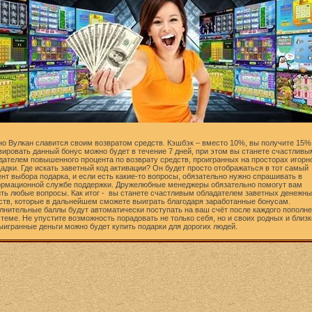
но Вулкан славится своим возвратом средств. Кэшбэк – вместо 10%, вы получите 15%
вировать данный бонус можно будет в течение 7 дней, при этом вы станете счастливы
дателем повышенного процента по возврату средств, проигранных на просторах игорн
адки. Где искать заветный код активации? Он будет просто отображаться в тот самый
нт выбора подарка, и если есть какие-то вопросы, обязательно нужно спрашивать в
рмационной службе поддержки. Дружелюбные менеджеры обязательно помогут вам
ть любые вопросы. Как итог - вы станете счастливым обладателем заветных денежн
ств, которые в дальнейшем сможете выиграть благодаря заработанные бонусам.
лнительные баллы будут автоматически поступать на ваш счёт после каждого пополн
стеме. Не упустите возможность порадовать не только себя, но и своих родных и близк
ыигранные деньги можно будет купить подарки для дорогих людей.