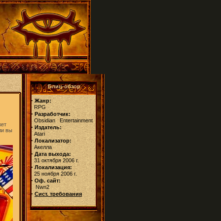
Блиц-обзор
·
Жанр:
RPG
·
Разработчик:
Obsidian Entertainment
жет
·
Издатель:
ли вы
Atari
·
Локализатор:
Акелла
·
Дата выхода:
31 октября 2006 г.
·
Локализация:
25 ноября 2006 г.
·
Оф. сайт:
Nwn2
·
Сист. требования