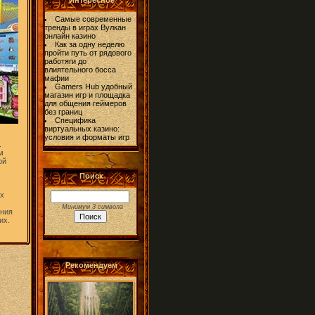
Интересное
Самые современные
тренды в играх Вулкан
онлайн казино
Как за одну неделю
пройти путь от рядового
работяги до
влиятельного босса
мафии
Gamers Hub удобный
магазин игр и площадка
для общения геймеров
без границ
Специфика
виртуальных казино:
условия и форматы игр
.
м
ой
Поиск
ых
- Минимум 3 символа
ения
их.
Рекомендуем