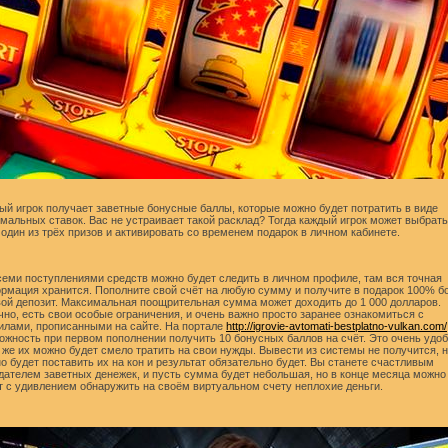
ый игрок получает заветные бонусные баллы, которые можно будет потратить в виде
мальных ставок. Вас не устраивает такой расклад? Тогда каждый игрок может выбрать
 один из трёх призов и активировать со временем подарок в личном кабинете.
семи поступлениями средств можно будет следить в личном профиле, там вся точная
рмация хранится. Пополните свой счёт на любую сумму и получите в подарок 100% б
вой депозит. Максимальная поощрительная сумма может доходить до 1 000 долларов.
чно, есть свои особые ограничения, и очень важно просто заранее ознакомиться с
илами, прописанными на сайте. На портале
http://igrovie-avtomati-bestplatno-vulkan.com/
ожность при первом пополнении получить 10 бонусных баллов на счёт. Это очень удоб
 же их можно будет смело тратить на свои нужды. Вывести из системы не получится, 
о будет поставить их на кон и результат обязательно будет. Вы станете счастливым
дателем заветных денежек, и пусть сумма будет небольшая, но в конце месяца можно
т с удивлением обнаружить на своём виртуальном счету неплохие деньги.