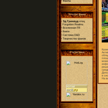
·
Файлы
Уголок фана
·
Эд Гринвуд
-отец
Forgotten Realms
·
Вселенная FR
·
Книги
·
Система D&D
·
Творчество фанов
Кази
Статистика
Акти
обла
площ
моме
инфо
реши
сред
Допо
в си
На в