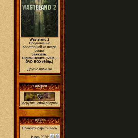
Wasteland 2
Продолжение
восставшей из пепла
серии!
Заказать:
Digital Deluxe (589р.)
DVD-BOX (699р.)
Другие новинки
Галерея
Загрузить свой рисунок
Архив
Показать\скрыть весь
Июль 2026:
|