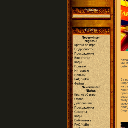
Реклама
По игре
Neverwinter
Nights 2
·
Кратко об игре
·
Подробности
·
Прохождение
·
Все статьи
Кажд
·
Коды
мини
·
Превью
себя
·
Интервью
·
Навыки
·
FAQ/ЧаВо
За в
·
инфо
Файлы
на с
Neverwinter
Коне
Nights
прав
·
Кратко об игре
возм
·
Обзор
тому
·
Дополнения
можн
·
обла
Прохождения
буде
·
Секреты
·
Коды
·
Библиотека
·
FAQ/ЧаВо