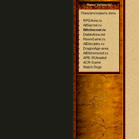
Наши проекты
Показать\скрыть весь
RPGArea.ru
AllSacred.ru
Witcher.net.ru
DiabloArea.net
RisenGame.ru
AllDisciples.ru
DragonAge-area
AllDishonored.ru
APB: RUloaded
ACR-Game
Watch Dogs