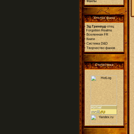
·
Файлы
Уголок фана
·
Эд Гринвуд
-отец
Forgotten Realms
·
Вселенная FR
·
Книги
·
Система D&D
·
Творчество фанов
Статистика