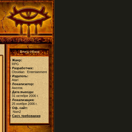
Блиц-обзор
·
Жанр:
RPG
·
Разработчик:
Obsidian Entertainment
·
Издатель:
Atari
·
Локализатор:
Акелла
·
Дата выхода:
31 октября 2006 г.
·
Локализация:
25 ноября 2006 г.
·
Оф. сайт:
Nwn2
·
Сист. требования