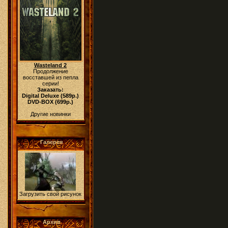
Wasteland 2
Продолжение
восставшей из пепла
серии!
Заказать:
Digital Deluxe (589р.)
DVD-BOX (699р.)
Другие новинки
Галерея
Загрузить свой рисунок
Архив