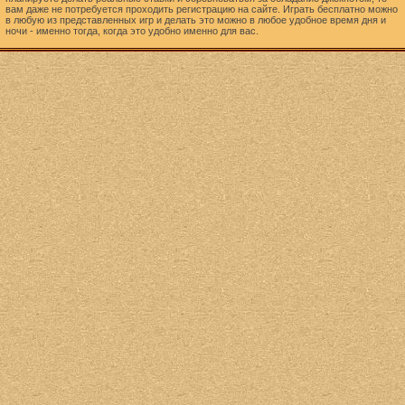
вам даже не потребуется проходить регистрацию на сайте. Играть бесплатно можно
в любую из представленных игр и делать это можно в любое удобное время дня и
ночи - именно тогда, когда это удобно именно для вас.