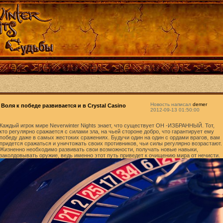
Новость написал
demer
Воля к победе развивается и в Crystal Casino
2012-09-13 01:50:00
Каждый игрок мире Neverwinter Nights знает, что существует ОН -ИЗБРАННЫЙ. Тот,
кто регулярно сражается с силами зла, на чьей стороне добро, что гарантирует ему
победу даже в самых жестоких сражениях. Будучи один на один с ордами врагов, вам
придется сражаться и уничтожать своих противников, чьи силы регулярно возрастают.
Жизненно необходимо развивать свои возможности, получать новые навыки,
заколдовывать оружие, ведь именно этот путь приведет к очищению мира от нечисти.