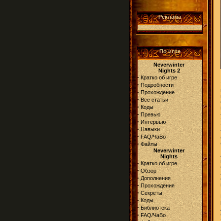
Реклама
По игре
Neverwinter
Nights 2
·
Кратко об игре
·
Подробности
·
Прохождение
·
Все статьи
·
Коды
·
Превью
·
Интервью
·
Навыки
·
FAQ/ЧаВо
·
Файлы
Neverwinter
Nights
·
Кратко об игре
·
Обзор
·
Дополнения
·
Прохождения
·
Секреты
·
Коды
·
Библиотека
·
FAQ/ЧаВо