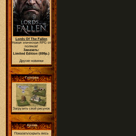
Lords Of The Fallen
Новая эпическая RPG от
поляков!
Заказать:
Limited Edition (699р.)
Другие новинки
Галерея
Загрузить свой рисунок
Архив
Показать\скрыть весь