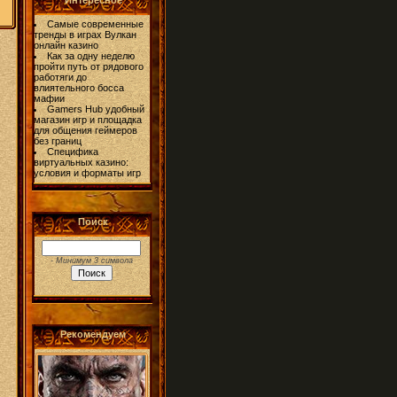
Интересное
Самые современные
тренды в играх Вулкан
онлайн казино
Как за одну неделю
пройти путь от рядового
работяги до
влиятельного босса
мафии
Gamers Hub удобный
магазин игр и площадка
для общения геймеров
без границ
Специфика
виртуальных казино:
условия и форматы игр
Поиск
- Минимум 3 символа
Рекомендуем