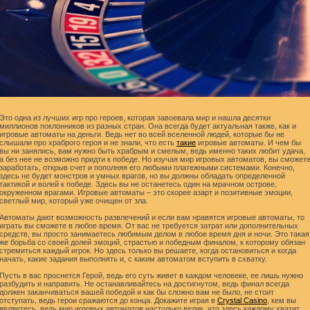
Это одна из лучших игр про героев, которая завоевала мир и нашла десятки
миллионов поклонников из разных стран. Она всегда будет актуальная также, как и
игровые автоматы на деньги. Ведь нет во всей вселенной людей, которые бы не
слышали про храброго героя и не знали, что есть
такие
игровые автоматы. И чем бы
вы ни занялись, вам нужно быть храбрым и смелым, ведь именно таких любит удача,
а без нее не возможно придти к победе. Но изучая мир игровых автоматов, вы сможет
заработать, открыв счет и пополняя его любыми платежными системами. Конечно,
здесь не будет монстров и умных врагов, но вы должны обладать определенной
тактикой и волей к победе. Здесь вы не останетесь один на мрачном острове,
окруженном врагами. Игровые автоматы – это скорее азарт и позитивные эмоции,
светлый мир, который уже очищен от зла.
Автоматы дают возможность развлечений и если вам нравятся игровые автоматы, то
играть вы сможете в любое время. От вас не требуется затрат или дополнительных
средств, вы просто занимаетесь любимым делом в любое время дня и ночи. Это такая
же борьба со своей долей эмоций, страстью и победным финалом, к которому обязан
стремиться каждый игрок. Но здесь только вы решаете, когда остановиться и когда
начать, какие задания выполнять и, с каким автоматом вступить в схватку.
Пусть в вас проснется Герой, ведь его суть живет в каждом человеке, ее лишь нужно
разбудить и направить. Не останавливайтесь на достигнутом, ведь финал всегда
должен заканчиваться вашей победой и как бы сложно вам не было, не стоит
отступать, ведь герои сражаются до конца. Докажите играя в
Crystal Casino
, кем вы
являетесь, ведь мир игровых автоматов настолько велик, что здесь каждому хватит