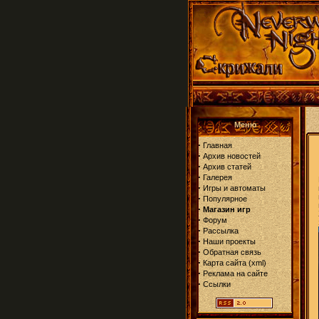
Меню
·
Главная
·
Архив новостей
·
Архив статей
·
Галерея
·
Игры и автоматы
·
Популярное
·
Магазин игр
·
Форум
·
Рассылка
·
Наши проекты
·
Обратная связь
·
Карта сайта
(
xml
)
·
Реклама на сайте
·
Ссылки