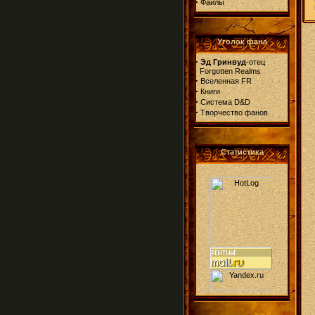
·
Файлы
Уголок фана
·
Эд Гринвуд
-отец
Forgotten Realms
·
Вселенная FR
·
Книги
·
Система D&D
·
Творчество фанов
Статистика