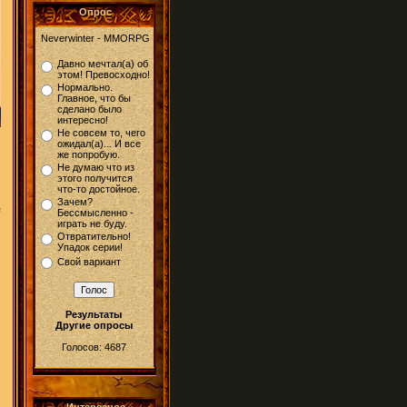
Опрос
Neverwinter - MMORPG
Давно мечтал(а) об
этом! Превосходно!
Нормально.
Главное, что бы
сделано было
интересно!
Не совсем то, чего
ожидал(а)... И все
же попробую.
Не думаю что из
этого получится
что-то достойное.
Зачем?
е
Бессмысленно -
играть не буду.
Отвратительно!
Упадок серии!
Свой вариант
Результаты
Другие опросы
Голосов: 4687