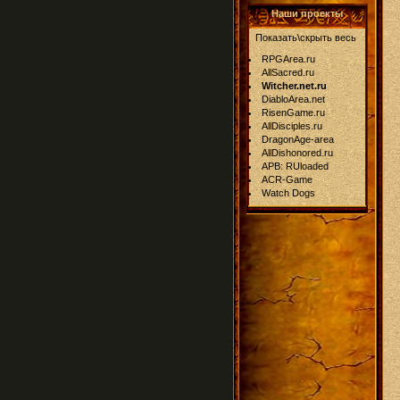
Наши проекты
Показать\скрыть весь
RPGArea.ru
AllSacred.ru
Witcher.net.ru
DiabloArea.net
RisenGame.ru
AllDisciples.ru
DragonAge-area
AllDishonored.ru
APB: RUloaded
ACR-Game
Watch Dogs