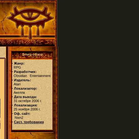
Блиц-обзор
·
Жанр:
RPG
·
Разработчик:
Obsidian Entertainment
·
Издатель:
Atari
·
Локализатор:
Акелла
·
Дата выхода:
31 октября 2006 г.
·
Локализация:
25 ноября 2006 г.
·
Оф. сайт:
Nwn2
·
Сист. требования