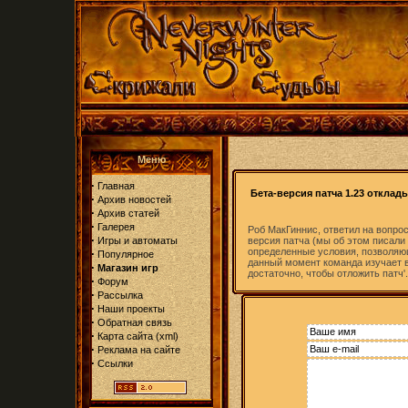
Меню
·
Главная
Бета-версия патча 1.23 отклад
·
Архив новостей
·
Архив статей
·
Галерея
Роб МакГиннис, ответил на вопрос
·
Игры и автоматы
версия патча (мы об этом писали
определенные условия, позволяющ
·
Популярное
данный момент команда изучает в
·
Магазин игр
достаточно, чтобы отложить патч'.
·
Форум
·
Рассылка
·
Наши проекты
·
Обратная связь
·
Карта сайта
(
xml
)
·
Реклама на сайте
·
Ссылки