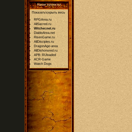
Наши проекты
Показать\скрыть весь
RPGArea.ru
AllSacred.ru
Witcher.net.ru
DiabloArea.net
RisenGame.ru
AllDisciples.ru
DragonAge-area
AllDishonored.ru
APB: RUloaded
ACR-Game
Watch Dogs