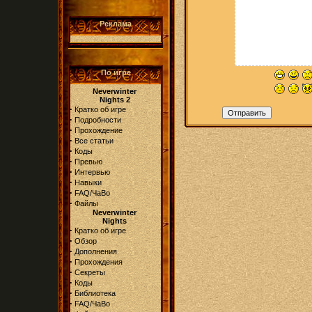
Реклама
По игре
Neverwinter
Nights 2
·
Кратко об игре
·
Подробности
·
Прохождение
·
Все статьи
·
Коды
·
Превью
·
Интервью
·
Навыки
·
FAQ/ЧаВо
·
Файлы
Neverwinter
Nights
·
Кратко об игре
·
Обзор
·
Дополнения
·
Прохождения
·
Секреты
·
Коды
·
Библиотека
·
FAQ/ЧаВо