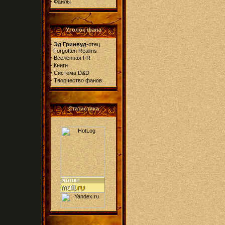
·
Файлы
Уголок фана
·
Эд Гринвуд
-отец
Forgotten Realms
·
Вселенная FR
·
Книги
·
Система D&D
·
Творчество фанов
Статистика