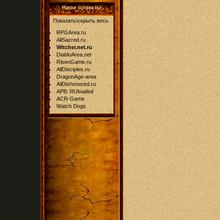
Наши проекты
Показать\скрыть весь
RPGArea.ru
AllSacred.ru
Witcher.net.ru
DiabloArea.net
RisenGame.ru
AllDisciples.ru
DragonAge-area
AllDishonored.ru
APB: RUloaded
ACR-Game
Watch Dogs