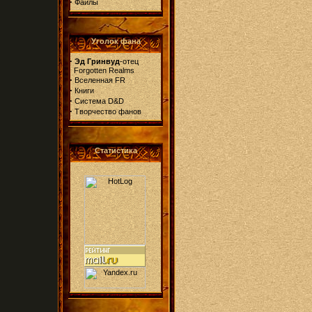
·
Файлы
Уголок фана
·
Эд Гринвуд
-отец
Forgotten Realms
·
Вселенная FR
·
Книги
·
Система D&D
·
Творчество фанов
Статистика