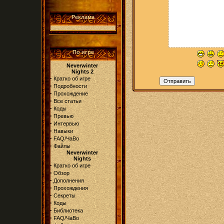
Реклама
По игре
Neverwinter
Nights 2
·
Кратко об игре
·
Подробности
·
Прохождение
·
Все статьи
·
Коды
·
Превью
·
Интервью
·
Навыки
·
FAQ/ЧаВо
·
Файлы
Neverwinter
Nights
·
Кратко об игре
·
Обзор
·
Дополнения
·
Прохождения
·
Секреты
·
Коды
·
Библиотека
·
FAQ/ЧаВо