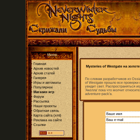
Меню
·
Главная
Mysteries of Westgate на золоте
·
Архив новостей
·
Архив статей
·
Галерея
По словам разработчиков из Ossia
·
Игры и автоматы
of Westgate прошло все проверки
увидит свет. Распространяться и
·
Популярное
'Акелла' пока что молчит относит
·
Магазин игр
adventure-pack'а.
·
Форум
·
Рассылка
·
Наши проекты
·
Обратная связь
·
Карта сайта
(
xml
)
·
Реклама на сайте
·
Ссылки