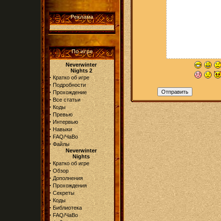
Реклама
По игре
Neverwinter
Nights 2
·
Кратко об игре
·
Подробности
·
Прохождение
·
Все статьи
·
Коды
·
Превью
·
Интервью
·
Навыки
·
FAQ/ЧаВо
·
Файлы
Neverwinter
Nights
·
Кратко об игре
·
Обзор
·
Дополнения
·
Прохождения
·
Секреты
·
Коды
·
Библиотека
·
FAQ/ЧаВо