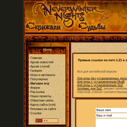
Меню
·
Главная
Прямые ссылки на патч 1.21 и
·
Архив новостей
·
Архив статей
·
Галерея
Все для английской версии.
·
Игры и автоматы
Для игры без установленных доп
·
Популярное
Для игры с установленным MotB
.
·
Магазин игр
Для игры с установленным SoZ
.
·
Форум
Хотфикс для SoZ
, решает проблем
·
Рассылка
озвучкой, и весит соответствующе
·
Наши проекты
·
Обратная связь
·
Карта сайта
(
xml
)
·
Реклама на сайте
·
Ссылки