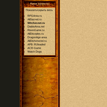
Наши проекты
Показать\скрыть весь
RPGArea.ru
AllSacred.ru
Witcher.net.ru
DiabloArea.net
RisenGame.ru
AllDisciples.ru
DragonAge-area
AllDishonored.ru
APB: RUloaded
ACR-Game
Watch Dogs