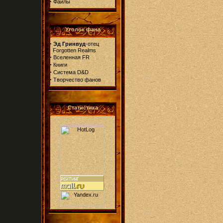
·
Файлы
Уголок фана
·
Эд Гринвуд
-отец
Forgotten Realms
·
Вселенная FR
·
Книги
·
Система D&D
·
Творчество фанов
Статистика