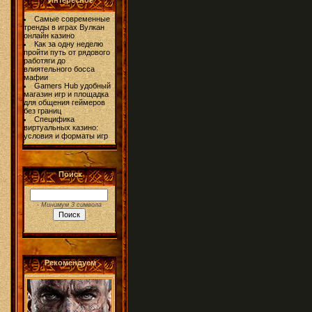
Интересное
Самые современные
тренды в играх Вулкан
онлайн казино
Как за одну неделю
пройти путь от рядового
работяги до
влиятельного босса
мафии
Gamers Hub удобный
магазин игр и площадка
для общения геймеров
без границ
Специфика
виртуальных казино:
условия и форматы игр
Поиск
- Минимум 3 символа
Рекомендуем