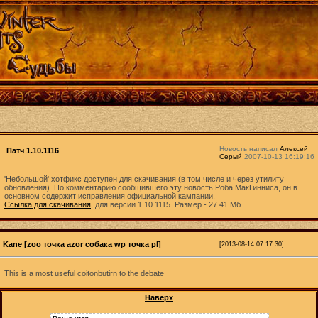
Новость написал
Алексей
Патч 1.10.1116
Серый
2007-10-13 16:19:16
'Небольшой' хотфикс доступен для скачивания (в том числе и через утилиту
обновления). По комментарию сообщившего эту новость Роба МакГинниса, он в
основном содержит исправления официальной кампании.
Ссылка для скачивания
, для версии 1.10.1115. Размер - 27.41 Мб.
Kane [zoo точка azor собака wp точка pl]
[2013-08-14 07:17:30]
This is a most useful coitonbutirn to the debate
Наверх