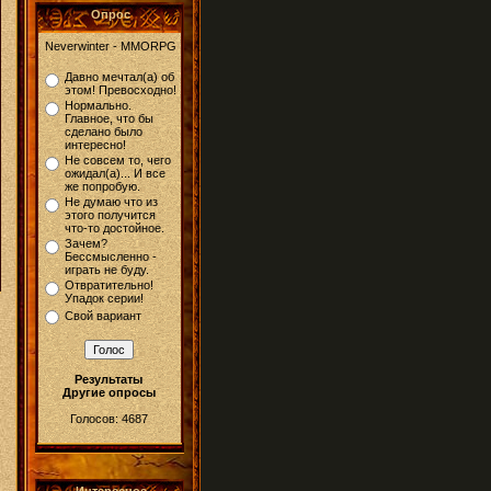
Опрос
Neverwinter - MMORPG
Давно мечтал(а) об
этом! Превосходно!
Нормально.
Главное, что бы
сделано было
интересно!
Не совсем то, чего
ожидал(а)... И все
же попробую.
Не думаю что из
этого получится
что-то достойное.
Зачем?
Бессмысленно -
играть не буду.
Отвратительно!
Упадок серии!
Свой вариант
Результаты
Другие опросы
Голосов: 4687