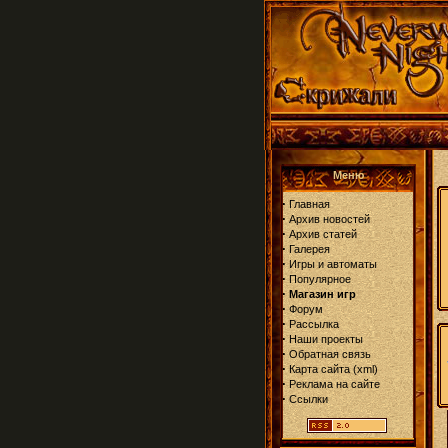
Меню
·
Главная
·
Архив новостей
·
Архив статей
·
Галерея
·
Игры и автоматы
·
Популярное
·
Магазин игр
·
Форум
·
Рассылка
·
Наши проекты
·
Обратная связь
·
Карта сайта
(
xml
)
·
Реклама на сайте
·
Ссылки