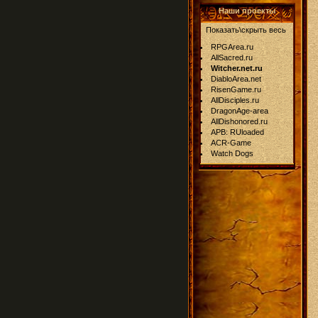
Наши проекты
Показать\скрыть весь
RPGArea.ru
AllSacred.ru
Witcher.net.ru
DiabloArea.net
RisenGame.ru
AllDisciples.ru
DragonAge-area
AllDishonored.ru
APB: RUloaded
ACR-Game
Watch Dogs