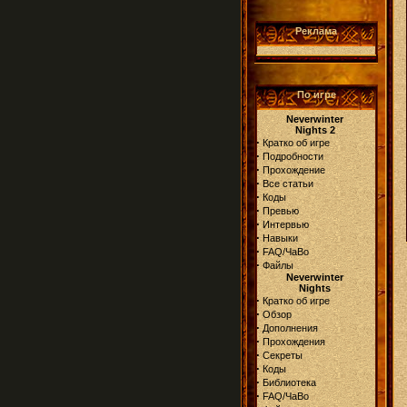
Реклама
По игре
Neverwinter
Nights 2
·
Кратко об игре
·
Подробности
·
Прохождение
·
Все статьи
·
Коды
·
Превью
·
Интервью
·
Навыки
·
FAQ/ЧаВо
·
Файлы
Neverwinter
Nights
·
Кратко об игре
·
Обзор
·
Дополнения
·
Прохождения
·
Секреты
·
Коды
·
Библиотека
·
FAQ/ЧаВо