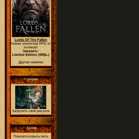
Lords Of The Fallen
Новая эпическая RPG от
поляков!
Заказать:
Limited Edition (699р.)
Другие новинки
Галерея
Загрузить свой рисунок
Архив
Показать\скрыть весь