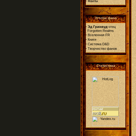
·
Файлы
Уголок фана
·
Эд Гринвуд
-отец
Forgotten Realms
·
Вселенная FR
·
Книги
·
Система D&D
·
Творчество фанов
Статистика