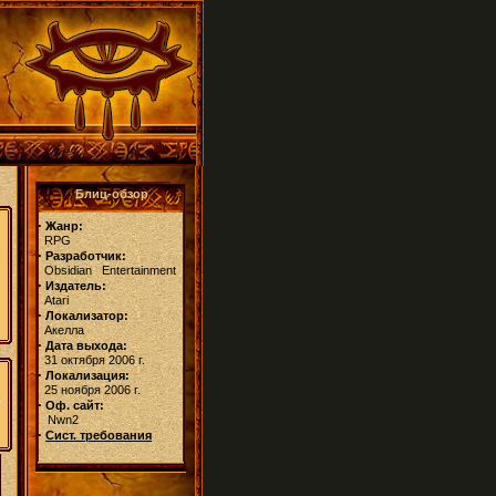
Блиц-обзор
·
Жанр:
RPG
·
Разработчик:
Obsidian Entertainment
·
Издатель:
Atari
·
Локализатор:
Акелла
·
Дата выхода:
31 октября 2006 г.
·
Локализация:
25 ноября 2006 г.
·
Оф. сайт:
Nwn2
·
Сист. требования