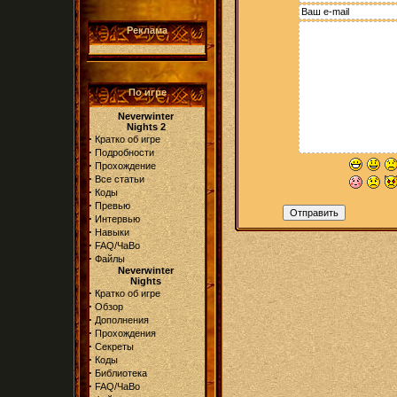
Реклама
По игре
Neverwinter
Nights 2
·
Кратко об игре
·
Подробности
·
Прохождение
·
Все статьи
·
Коды
·
Превью
·
Интервью
·
Навыки
·
FAQ/ЧаВо
·
Файлы
Neverwinter
Nights
·
Кратко об игре
·
Обзор
·
Дополнения
·
Прохождения
·
Секреты
·
Коды
·
Библиотека
·
FAQ/ЧаВо