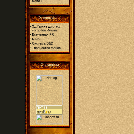
·
Файлы
Уголок фана
·
Эд Гринвуд
-отец
Forgotten Realms
·
Вселенная FR
·
Книги
·
Система D&D
·
Творчество фанов
Статистика