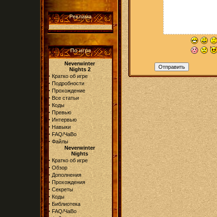
Реклама
По игре
Neverwinter
Nights 2
·
Кратко об игре
·
Подробности
·
Прохождение
·
Все статьи
·
Коды
·
Превью
·
Интервью
·
Навыки
·
FAQ/ЧаВо
·
Файлы
Neverwinter
Nights
·
Кратко об игре
·
Обзор
·
Дополнения
·
Прохождения
·
Секреты
·
Коды
·
Библиотека
·
FAQ/ЧаВо