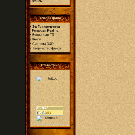
·
Файлы
Уголок фана
·
Эд Гринвуд
-отец
Forgotten Realms
·
Вселенная FR
·
Книги
·
Система D&D
·
Творчество фанов
Статистика