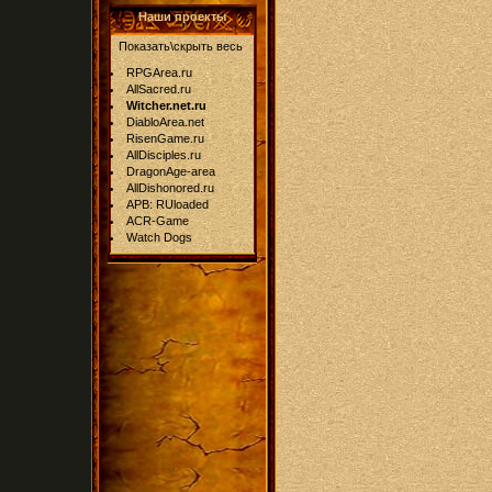
Наши проекты
Показать\скрыть весь
RPGArea.ru
AllSacred.ru
Witcher.net.ru
DiabloArea.net
RisenGame.ru
AllDisciples.ru
DragonAge-area
AllDishonored.ru
APB: RUloaded
ACR-Game
Watch Dogs