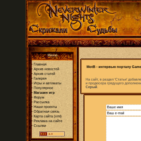
Меню
·
Главная
MotB - интервью порталу Gam
·
Архив новостей
·
Архив статей
·
Галерея
На сайт, в раздел 'Статьи' добавл
·
Игры и автоматы
и продюсера грядущего дополнен
Серый
.
·
Популярное
·
Магазин игр
·
Форум
·
Рассылка
·
Наши проекты
·
Обратная связь
·
Карта сайта
(
xml
)
·
Реклама на сайте
·
Ссылки