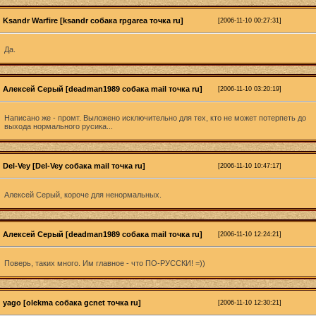
Ksandr Warfire [ksandr собака rpgarea точка ru]
[2006-11-10 00:27:31]
Да.
Алексей Серый [deadman1989 собака mail точка ru]
[2006-11-10 03:20:19]
Написано же - промт. Выложено исключительно для тех, кто не может потерпеть до
выхода нормального русика...
Del-Vey [Del-Vey собака mail точка ru]
[2006-11-10 10:47:17]
Алексей Серый, короче для ненормальных.
Алексей Серый [deadman1989 собака mail точка ru]
[2006-11-10 12:24:21]
Поверь, таких много. Им главное - что ПО-РУССКИ! =))
yago [olekma собака gcnet точка ru]
[2006-11-10 12:30:21]