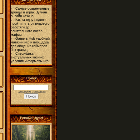
Интересное
Самые современные
тренды в играх Вулкан
онлайн казино
Как за одну неделю
пройти путь от рядового
работяги до
влиятельного босса
мафии
Gamers Hub удобный
магазин игр и площадка
для общения геймеров
без границ
Специфика
виртуальных казино:
условия и форматы игр
Поиск
- Минимум 3 символа
Рекомендуем