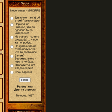
Опрос
Neverwinter - MMORPG
Давно мечтал(а) об
этом! Превосходно!
Нормально.
Главное, что бы
сделано было
интересно!
Не совсем то, чего
ожидал(а)... И все
же попробую.
Не думаю что из
этого получится
что-то достойное.
Зачем?
Бессмысленно -
играть не буду.
Отвратительно!
Упадок серии!
Свой вариант
Результаты
Другие опросы
Голосов: 4687