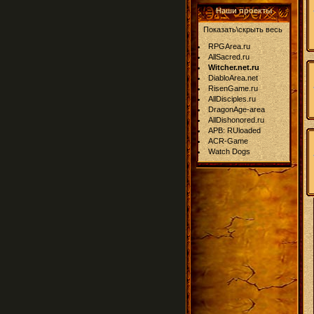
Наши проекты
Показать\скрыть весь
RPGArea.ru
AllSacred.ru
Witcher.net.ru
DiabloArea.net
RisenGame.ru
AllDisciples.ru
DragonAge-area
AllDishonored.ru
APB: RUloaded
ACR-Game
Watch Dogs