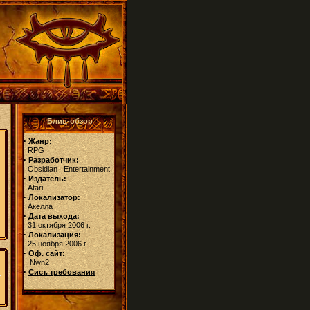
Блиц-обзор
·
Жанр:
RPG
·
Разработчик:
Obsidian Entertainment
·
Издатель:
Atari
·
Локализатор:
Акелла
·
Дата выхода:
31 октября 2006 г.
·
Локализация:
25 ноября 2006 г.
·
Оф. сайт:
Nwn2
·
Сист. требования