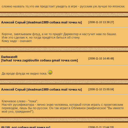
сложно назвать то,что им предстоит увидеть в игре - русским.уж лучше по-японски.
Алексей Серый [deadman1989 собака mail точка ru]
[2006-11-10 13:39:27]
Короче, завязываем флуд, а не то придёт Дарквотер и настучит нам по башке.
Или это сделаю я, но тогда придётся биться об стену.
Кому надо - скачают.
DarkwateR
[2006-11-10 14:46:48]
[farhad точка zagidoullin собака gmail точка com]
Да вроде флуда не видно пока.
Алексей Серый [deadman1989 собака mail точка ru]
[2006-11-10 15:00:04]
Ключевое слово - "пока".
Насчёт русификатора - лично знаю человека, который готов играть с промтовским
переводом, лишь бы по-русски. Он так играл в Обливион (мифическое "Вы имеете
моё ухо, гражданин!").
illi [illi_not собака mail точка ru]
[2006-11-11 13:44:33]