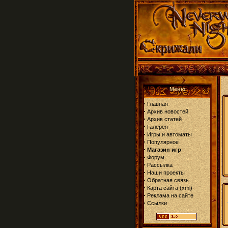
Меню
·
Главная
·
Архив новостей
·
Архив статей
·
Галерея
·
Игры и автоматы
·
Популярное
·
Магазин игр
·
Форум
·
Рассылка
·
Наши проекты
·
Обратная связь
·
Карта сайта
(
xml
)
·
Реклама на сайте
·
Ссылки