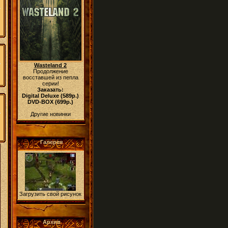
Wasteland 2
Продолжение
восставшей из пепла
серии!
Заказать:
Digital Deluxe (589р.)
DVD-BOX (699р.)
Другие новинки
Галерея
Загрузить свой рисунок
Архив