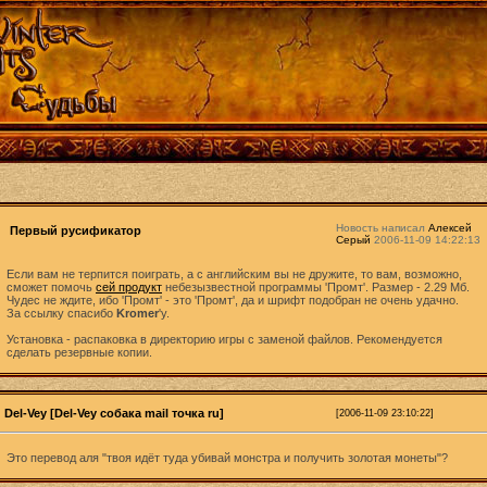
Новость написал
Алексей
Первый русификатор
Серый
2006-11-09 14:22:13
Если вам не терпится поиграть, а с английским вы не дружите, то вам, возможно,
сможет помочь
сей продукт
небезызвестной программы 'Промт'. Размер - 2.29 Мб.
Чудес не ждите, ибо 'Промт' - это 'Промт', да и шрифт подобран не очень удачно.
За ссылку спасибо
Kromer
'у.
Установка - распаковка в директорию игры с заменой файлов. Рекомендуется
сделать резервные копии.
Del-Vey [Del-Vey собака mail точка ru]
[2006-11-09 23:10:22]
Это перевод аля "твоя идёт туда убивай монстра и получить золотая монеты"?