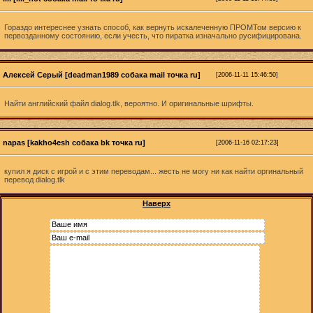
Гораздо интереснее узнать способ, как вернуть искалеченную ПРОМТом версию к
первозданному состоянию, если учесть, что пиратка изначально русифицирована.
Алексей Серый [deadman1989 собака mail точка ru]
[2006-11-11 15:46:50]
Найти английский файл dialog.tlk, вероятно. И оригинальные шрифты.
napas [kakho4esh собака bk точка ru]
[2006-11-16 02:17:23]
купил я диск с игрой и с этим переводам... жесть не могу ни как найти оргинальный
перевод dialog.tlk
Наверх