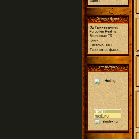
·
Файлы
Уголок фана
·
Эд Гринвуд
-отец
Forgotten Realms
·
Вселенная FR
·
Книги
·
Система D&D
·
Творчество фанов
Статистика