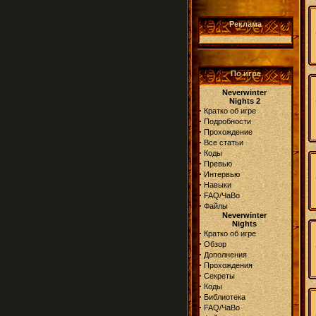
Реклама
По игре
Neverwinter
Nights 2
·
Кратко об игре
·
Подробности
·
Прохождение
·
Все статьи
·
Коды
·
Превью
·
Интервью
·
Навыки
·
FAQ/ЧаВо
·
Файлы
Neverwinter
Nights
·
Кратко об игре
·
Обзор
·
Дополнения
·
Прохождения
·
Секреты
·
Коды
·
Библиотека
·
FAQ/ЧаВо