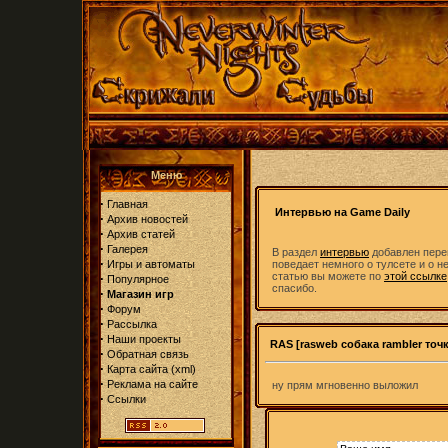
Меню
·
Главная
Интервью на Game Daily
·
Архив новостей
·
Архив статей
·
Галерея
В раздел
интервью
добавлен перев
·
Игры и автоматы
поведает немного о тулсете и о 
статью вы можете по
этой ссылке
·
Популярное
спасибо.
·
Магазин игр
·
Форум
·
Рассылка
·
Наши проекты
RAS [rasweb собака rambler точк
·
Обратная связь
·
Карта сайта
(
xml
)
·
Реклама на сайте
ну прям мгновенно выложил
·
Ссылки