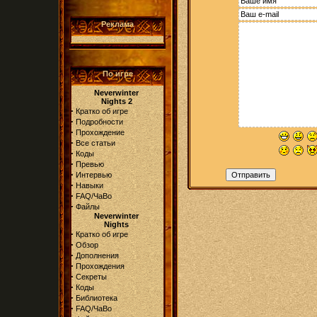
Реклама
По игре
Neverwinter
Nights 2
·
Кратко об игре
·
Подробности
·
Прохождение
·
Все статьи
·
Коды
·
Превью
·
Интервью
·
Навыки
·
FAQ/ЧаВо
·
Файлы
Neverwinter
Nights
·
Кратко об игре
·
Обзор
·
Дополнения
·
Прохождения
·
Секреты
·
Коды
·
Библиотека
·
FAQ/ЧаВо