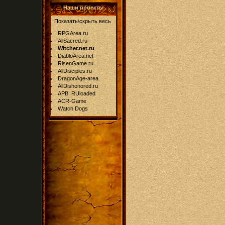
Наши проекты
Показать\скрыть весь
RPGArea.ru
AllSacred.ru
Witcher.net.ru
DiabloArea.net
RisenGame.ru
AllDisciples.ru
DragonAge-area
AllDishonored.ru
APB: RUloaded
ACR-Game
Watch Dogs