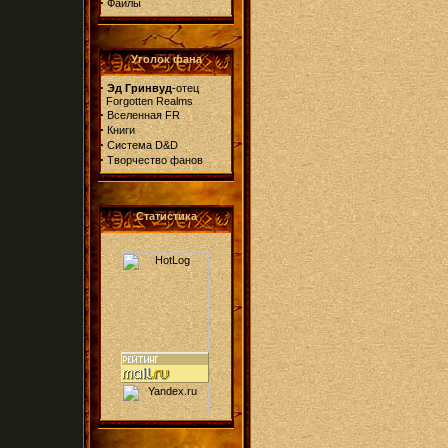
·
Файлы
Уголок фана
·
Эд Гринвуд
-отец
Forgotten Realms
·
Вселенная FR
·
Книги
·
Система D&D
·
Творчество фанов
Статистика