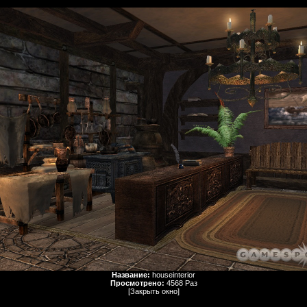
Название:
houseinterior
Просмотрено:
4568 Раз
[Закрыть окно]