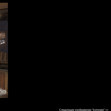
Следующие изображение "komnata"
>>