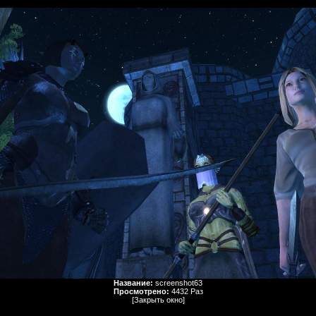
Название:
screenshot63
Просмотрено:
4432 Раз
[Закрыть окно]