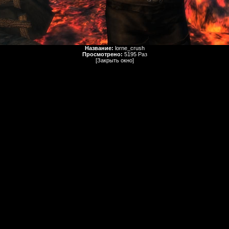
Название:
lorne_crush
Просмотрено:
5195 Раз
[Закрыть окно]