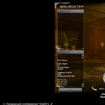
На
Про
<< Предыдущее изображение "img0071_p"